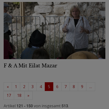
F & A Mit Eilat Mazar
«
1
2
3
4
5
6
7
8
9
…
17
18
»
121 - 150
513
Artikel
von insgesamt
.