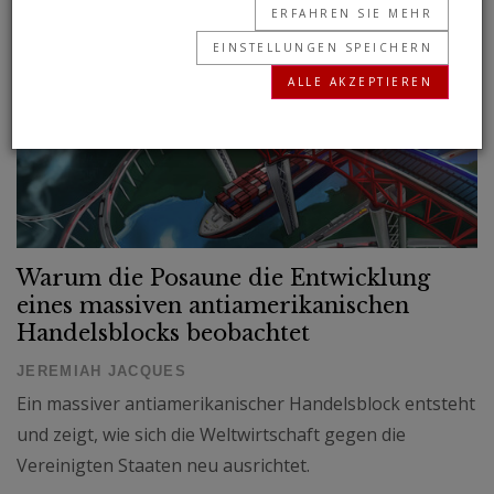
ERFAHREN SIE MEHR
EINSTELLUNGEN SPEICHERN
ALLE AKZEPTIEREN
Warum die Posaune die Entwicklung
eines massiven antiamerikanischen
Handelsblocks beobachtet
JEREMIAH JACQUES
Ein massiver antiamerikanischer Handelsblock entsteht
und zeigt, wie sich die Weltwirtschaft gegen die
Vereinigten Staaten neu ausrichtet.