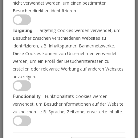
nicht verwendet werden, um einen bestimmten
Besucher direkt zu identifizieren.
Targeting
- Targeting-Cookies werden verwendet, um
Besucher zwischen verschiedenen Websites zu
identifizieren, z.B. Inhaltspartner, Bannernetzwerke.
Diese Cookies können von Unternehmen verwendet
werden, um ein Profil der Besucherinteressen zu
erstellen oder relevante Werbung auf anderen Websites
Warum die Posaune Amerikas Rückzug
anzuzeigen.
von der Weltführung beobachtet
ANDREW MIILLER
Functionality
- Funktionalitäts-Cookies werden
Amerikas Rückzug von der Weltführung verändert die
verwendet, um Besucherinformationen auf der Website
Weltordnung und erfüllt einen Trend, den die biblische
zu speichern, z.B. Sprache, Zeitzone, erweiterte Inhalte.
Prophezeiung erklärt.