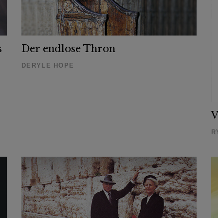
s
Der endlose Thron
DERYLE HOPE
V
R