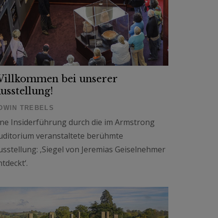
illkommen bei unserer
usstellung!
DWIN TREBELS
ine Insiderführung durch die im Armstrong
uditorium veranstaltete berühmte
usstellung: ‚Siegel von Jeremias Geiselnehmer
ntdeckt‘.