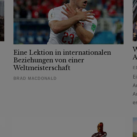
W
Eine Lektion in internationalen
A
Beziehungen von einer
Weltmeisterschaft
E
E
BRAD MACDONALD
A
A
e