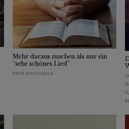
Mehr daraus machen als nur ein
D
“sehr schönes Lied”
W
BRAD MACDONALD
G
D
f
k