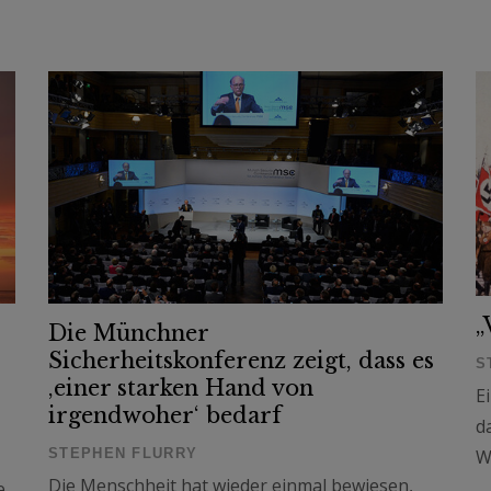
„
Die Münchner
Sicherheitskonferenz zeigt, dass es
S
‚einer starken Hand von
E
irgendwoher‘ bedarf
d
STEPHEN FLURRY
W
Die Menschheit hat wieder einmal bewiesen,
e.