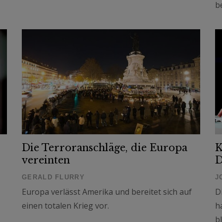
b
Die Terroranschläge, die Europa
K
vereinten
D
GERALD FLURRY
J
Europa verlässt Amerika und bereitet sich auf
D
einen totalen Krieg vor.
h
b