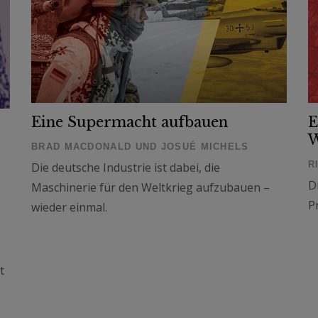
Eine Supermacht aufbauen
E
W
BRAD MACDONALD UND JOSUÉ MICHELS
R
Die deutsche Industrie ist dabei, die
D
Maschinerie für den Weltkrieg aufzubauen –
P
wieder einmal.
t