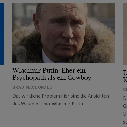
Wladimir Putin: Eher ein
D
Psychopath als ein Cowboy
K
BRAD MACDONALD
G
Das wirkliche Problem hier sind die Ansichten
D
des Westens über Wladimir Putin.
G
U
s