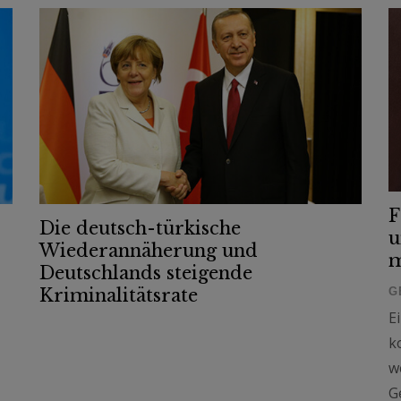
F
Die deutsch-türkische
u
Wiederannäherung und
m
Deutschlands steigende
G
Kriminalitätsrate
E
k
,
w
G