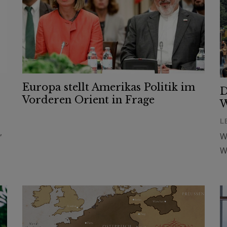
Europa stellt Amerikas Politik im
D
Vorderen Orient in Frage
W
L
,
W
W