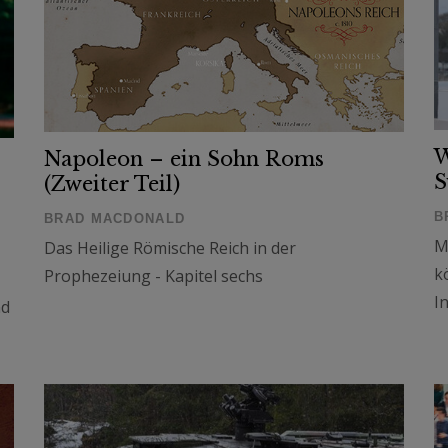
W
Napoleon – ein Sohn Roms
S
(Zweiter Teil)
B
BRAD MACDONALD
M
Das Heilige Römische Reich in der
k
Prophezeiung - Kapitel sechs
I
nd