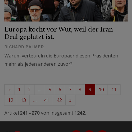
Europa kocht vor Wut, weil der Iran
Deal geplatzt ist.
RICHARD PALMER
Warum verteufeln die Europäer diesen Präsidenten
mehr als jeden anderen zuvor?
«
1
2
…
5
6
7
8
9
10
11
12
13
…
41
42
»
241 - 270
1242
Artikel
von insgesamt
.