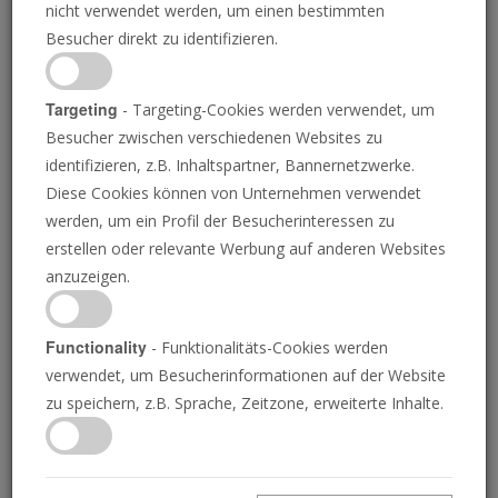
nicht verwendet werden, um einen bestimmten
Besucher direkt zu identifizieren.
Targeting
- Targeting-Cookies werden verwendet, um
Besucher zwischen verschiedenen Websites zu
identifizieren, z.B. Inhaltspartner, Bannernetzwerke.
Diese Cookies können von Unternehmen verwendet
werden, um ein Profil der Besucherinteressen zu
erstellen oder relevante Werbung auf anderen Websites
anzuzeigen.
Nordrhein-Westfalens Landesregierung
rettet die Ausbildung der katholischen
Priester
Functionality
- Funktionalitäts-Cookies werden
verwendet, um Besucherinformationen auf der Website
JOSUE MICHELS
zu speichern, z.B. Sprache, Zeitzone, erweiterte Inhalte.
Ein neues Abkommen mit der Universität Bochum
deutet auf einen stärkeren katholischen Einfluss auf
die deutsche Politik hin.