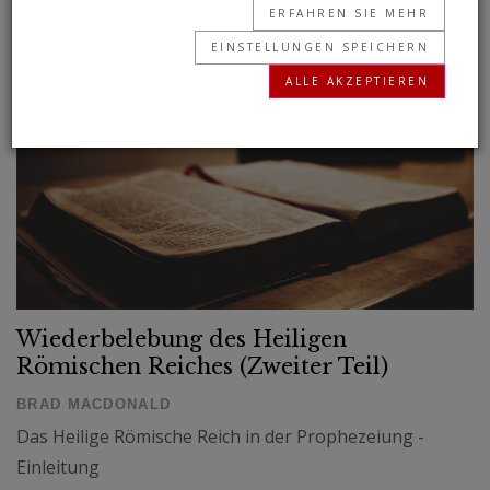
ERFAHREN SIE MEHR
EINSTELLUNGEN SPEICHERN
ALLE AKZEPTIEREN
Wiederbelebung des Heiligen
Römischen Reiches (Zweiter Teil)
BRAD MACDONALD
Das Heilige Römische Reich in der Prophezeiung -
Einleitung