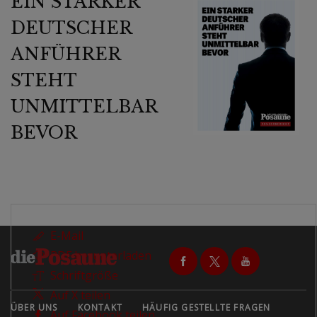
EIN STARKER
DEUTSCHER
ANFÜHRER
STEHT
UNMITTELBAR
BEVOR
E-Mail
PDF herunterladen
Schriftgröße
Auf X teilen
ÜBER UNS
KONTAKT
HÄUFIG GESTELLTE FRAGEN
Auf Facebook teilen