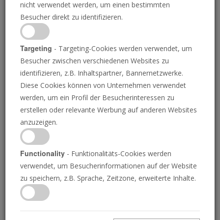
nicht verwendet werden, um einen bestimmten
Besucher direkt zu identifizieren.
Targeting
- Targeting-Cookies werden verwendet, um
Besucher zwischen verschiedenen Websites zu
identifizieren, z.B. Inhaltspartner, Bannernetzwerke.
Diese Cookies können von Unternehmen verwendet
werden, um ein Profil der Besucherinteressen zu
erstellen oder relevante Werbung auf anderen Websites
Währungskrieg: Er zieht die Welt in
anzuzeigen.
Richtung 3. Weltkrieg
ROBERT MORLEY
Functionality
- Funktionalitäts-Cookies werden
Die Echos der 1934er Jahre donnern mit wachsender
verwendet, um Besucherinformationen auf der Website
Intensität.
zu speichern, z.B. Sprache, Zeitzone, erweiterte Inhalte.