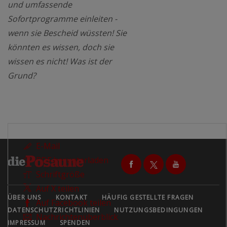
und umfassende
Sofortprogramme einleiten -
wenn sie Bescheid wüssten! Sie
könnten es wissen, doch sie
wissen es nicht! Was ist der
Grund?
E-Mail
PDF herunterladen
Schriftgröße
Auf X teilen
ÜBER UNS
KONTAKT
HÄUFIG GESTELLTE FRAGEN
Auf Facebook teilen
DATENSCHUTZRICHTLINIEN
NUTZUNGSBEDINGUNGEN
Nachrichtenüberblick
IMPRESSUM
SPENDEN