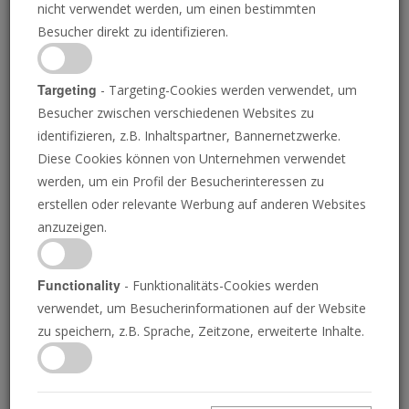
nicht verwendet werden, um einen bestimmten
Besucher direkt zu identifizieren.
Targeting
- Targeting-Cookies werden verwendet, um
Besucher zwischen verschiedenen Websites zu
ISTOCK.COM/CARPE89
identifizieren, z.B. Inhaltspartner, Bannernetzwerke.
Diese Cookies können von Unternehmen verwendet
werden, um ein Profil der Besucherinteressen zu
Europa legt die
erstellen oder relevante Werbung auf anderen Websites
anzuzeigen.
Grundlage für einen
Handelskrieg
Functionality
- Funktionalitäts-Cookies werden
verwendet, um Besucherinformationen auf der Website
zu speichern, z.B. Sprache, Zeitzone, erweiterte Inhalte.
RICHARD PALMER
• 03.04.2019
merika ist die einzige finanzielle Supermacht der