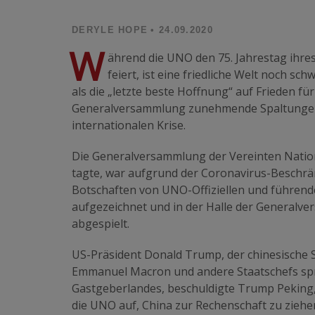
DERYLE HOPE
• 24.09.2020
W
ährend die UNO den 75. Jahrestag ihre
feiert, ist eine friedliche Welt noch sch
als die „letzte beste Hoffnung“ auf Frieden fü
Generalversammlung zunehmende Spaltungen, 
internationalen Krise.
Die Generalversammlung der Vereinten Nation
tagte, war aufgrund der Coronavirus-Beschrän
Botschaften von UNO-Offiziellen und führend
aufgezeichnet und in der Halle der Generalv
abgespielt.
US-Präsident Donald Trump, der chinesische St
Emmanuel Macron und andere Staatschefs spr
Gastgeberlandes, beschuldigte Trump Peking,
die UNO auf, China zur Rechenschaft zu ziehen