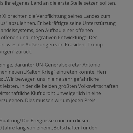
s ihr eigenes Land an die erste Stelle setzen sollten.
 Xi brachten die Verpflichtung seines Landes zum
us“ abzulehnen. Er bekräftigte seine Unterstützung
 Handelssystems, den Aufbau einer offenen
„offenen und integrativen Entwicklung“. Der
Jan, wies die Äußerungen von Präsident Trump
ungen“ zurück.
einige, darunter UN-Generalsekretär Antonio
inen neuen „Kalten Krieg“ eintreten könnte. Herr
s: „Wir bewegen uns in eine sehr gefährliche
 leisten, in der die beiden größten Volkswirtschaften
 wirtschaftliche Kluft droht unweigerlich in eine
erzugehen. Dies müssen wir um jeden Preis
Spaltung! Die Ereignisse rund um diesen
 Jahre lang von einem „Botschafter für den