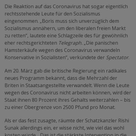
Die Reaktion auf das Coronavirus hat sogar eigentlich
rechtsstehende Leute für den Sozialismus
eingenommen. „Boris muss sich unverzüglich dem
Sozialismus annähern, um den liberalen freien Markt
zu retten“, lautete eine Schlagzeile des für gewöhnlich
eher rechtsgerichteten
Telegraph.
„Die panischen
Hamsterkäufe wegen des Coronavirus verwandeln
Konservative in Sozialisten“, verkündete der
Spectator
.
Am 20. März gab die britische Regierung ein radikales
neues Programm bekannt, dass die Mehrzahl der
Briten in Staatsangestellte verwandelt. Wenn die Leute
wegen des Coronavirus nicht arbeiten können, wird der
Staat ihnen 80 Prozent ihres Gehalts weiterzahlen – bis
zu einer Obergrenze von 2500 Pfund pro Monat.
Als er das fest zusagte, räumte der Schatzkanzler Rishi
Sunak allerdings ein, er wisse nicht, wie viel das wohl
kosten würde. „Das ist die stärkste Intervention in die