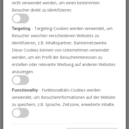
nicht verwendet werden, um einen bestimmten
Besucher direkt zu identifizieren.
Targeting
- Targeting-Cookies werden verwendet, um
Besucher zwischen verschiedenen Websites zu
GETTY IMAGES/GARY DORNING/TRUMPET
identifizieren, z.B. Inhaltspartner, Bannernetzwerke.
Diese Cookies können von Unternehmen verwendet
werden, um ein Profil der Besucherinteressen zu
Kann sich die
erstellen oder relevante Werbung auf anderen Websites
anzuzeigen.
Weltwirtschaft jemals
wieder erholen?
Functionality
- Funktionalitäts-Cookies werden
verwendet, um Besucherinformationen auf der Website
zu speichern, z.B. Sprache, Zeitzone, erweiterte Inhalte.
Wie viele Todesopfer es am Ende auch immer
sein werden, es ist jetzt schon klar, dass der