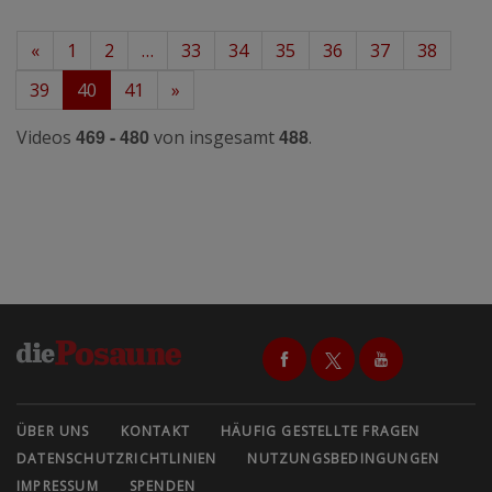
«
1
2
…
33
34
35
36
37
38
39
40
41
»
469 - 480
488
Videos
von insgesamt
.
ÜBER UNS
KONTAKT
HÄUFIG GESTELLTE FRAGEN
DATENSCHUTZRICHTLINIEN
NUTZUNGSBEDINGUNGEN
IMPRESSUM
SPENDEN