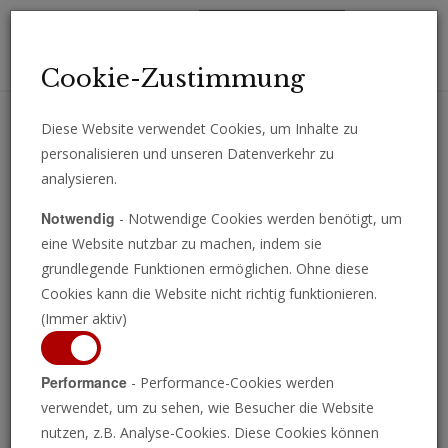
Toggl
Cookie-Zustimmung
navig
Diese Website verwendet Cookies, um Inhalte zu
personalisieren und unseren Datenverkehr zu
Erhalten Sie wichtige Analysen, Kommentare und Nachrichten
analysieren.
direkt per E-Mail.
Notwendig
- Notwendige Cookies werden benötigt, um
ABONNIEREN
eine Website nutzbar zu machen, indem sie
grundlegende Funktionen ermöglichen. Ohne diese
Cookies kann die Website nicht richtig funktionieren.
(Immer aktiv)
Programm ansehen
Performance
- Performance-Cookies werden
verwendet, um zu sehen, wie Besucher die Website
nutzen, z.B. Analyse-Cookies. Diese Cookies können