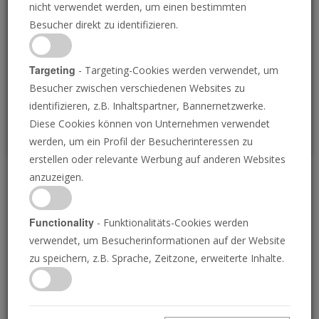
nicht verwendet werden, um einen bestimmten
Loading
Besucher direkt zu identifizieren.
P
Targeting
- Targeting-Cookies werden verwendet, um
Besucher zwischen verschiedenen Websites zu
identifizieren, z.B. Inhaltspartner, Bannernetzwerke.
Diese Cookies können von Unternehmen verwendet
werden, um ein Profil der Besucherinteressen zu
erstellen oder relevante Werbung auf anderen Websites
anzuzeigen.
Gottes Festtagsplan
Functionality
- Funktionalitäts-Cookies werden
06.01.2017 • 26 Minuten
verwendet, um Besucherinformationen auf der Website
Sagt die Bibel, dass wir bestimmte Tage heilig
zu speichern, z.B. Sprache, Zeitzone, erweiterte Inhalte.
halten sollen? Oder galten diese Tage nur für
das alte Israel? Die Antwort der Bibel könnte
Sie schockieren!