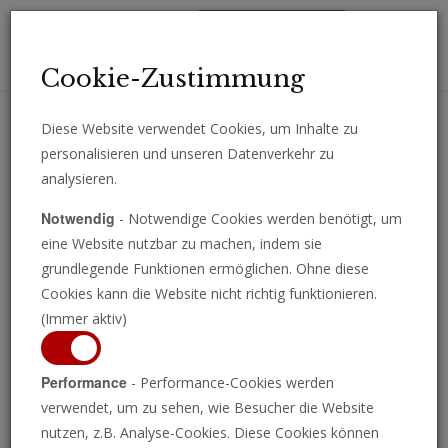
Toggl
Cookie-Zustimmung
navig
Diese Website verwendet Cookies, um Inhalte zu
personalisieren und unseren Datenverkehr zu
Erhalten Sie wichtige Analysen, Kommentare und Nachrichten
analysieren.
direkt per E-Mail.
Notwendig
- Notwendige Cookies werden benötigt, um
ABONNIEREN
eine Website nutzbar zu machen, indem sie
grundlegende Funktionen ermöglichen. Ohne diese
Cookies kann die Website nicht richtig funktionieren.
(Immer aktiv)
Programm ansehen
Performance
- Performance-Cookies werden
verwendet, um zu sehen, wie Besucher die Website
nutzen, z.B. Analyse-Cookies. Diese Cookies können