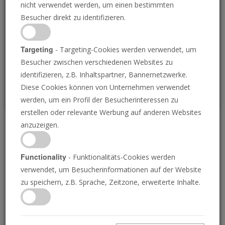
nicht verwendet werden, um einen bestimmten
Loading
Besucher direkt zu identifizieren.
P
Targeting
- Targeting-Cookies werden verwendet, um
Besucher zwischen verschiedenen Websites zu
identifizieren, z.B. Inhaltspartner, Bannernetzwerke.
Diese Cookies können von Unternehmen verwendet
werden, um ein Profil der Besucherinteressen zu
erstellen oder relevante Werbung auf anderen Websites
anzuzeigen.
Warum Sie Jerusalem
beobachten müssen
Functionality
- Funktionalitäts-Cookies werden
verwendet, um Besucherinformationen auf der Website
zu speichern, z.B. Sprache, Zeitzone, erweiterte Inhalte.
09.09.2016 • Minuten
Nicht alle Städte sind von gleicher Wichtigkeit.
Die wichtigste Stadt auf Erden ist Jerusalem.