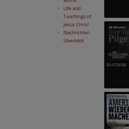
World
Life and
Teachings of
Jesus Christ
28 Minuten
Nachrichten
Überblick
30.07.2026
27 Minuten