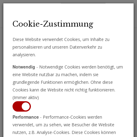
Toggl
Cookie-Zustimmung
navig
Diese Website verwendet Cookies, um Inhalte zu
personalisieren und unseren Datenverkehr zu
Erhalten Sie wichtige Analysen, Kommentare und Nachrichten
analysieren.
direkt per E-Mail.
Notwendig
- Notwendige Cookies werden benötigt, um
ABONNIEREN
eine Website nutzbar zu machen, indem sie
grundlegende Funktionen ermöglichen. Ohne diese
Cookies kann die Website nicht richtig funktionieren.
(Immer aktiv)
Programm ansehen
Performance
- Performance-Cookies werden
verwendet, um zu sehen, wie Besucher die Website
nutzen, z.B. Analyse-Cookies. Diese Cookies können