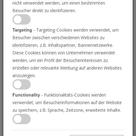
nicht verwendet werden, um einen bestimmten
Loading
Besucher direkt zu identifizieren.
P
Targeting
- Targeting-Cookies werden verwendet, um
Besucher zwischen verschiedenen Websites zu
identifizieren, z.B. Inhaltspartner, Bannernetzwerke.
Diese Cookies können von Unternehmen verwendet
werden, um ein Profil der Besucherinteressen zu
erstellen oder relevante Werbung auf anderen Websites
anzuzeigen.
Gottes Festtagsplan
Functionality
- Funktionalitäts-Cookies werden
06.01.2017 • 26 Minuten
verwendet, um Besucherinformationen auf der Website
Sagt die Bibel, dass wir bestimmte Tage heilig
zu speichern, z.B. Sprache, Zeitzone, erweiterte Inhalte.
halten sollen? Oder galten diese Tage nur für
das alte Israel? Die Antwort der Bibel könnte
Sie schockieren!