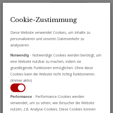
Toggl
Cookie-Zustimmung
navig
Diese Website verwendet Cookies, um Inhalte zu
personalisieren und unseren Datenverkehr zu
Erhalten Sie wichtige Analysen, Kommentare und Nachrichten
analysieren.
direkt per E-Mail.
Notwendig
- Notwendige Cookies werden benötigt, um
ABONNIEREN
eine Website nutzbar zu machen, indem sie
grundlegende Funktionen ermöglichen. Ohne diese
Cookies kann die Website nicht richtig funktionieren.
(Immer aktiv)
Programm ansehen
Performance
- Performance-Cookies werden
verwendet, um zu sehen, wie Besucher die Website
nutzen, z.B. Analyse-Cookies. Diese Cookies können