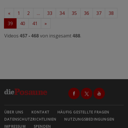
«
1
2
…
33
34
35
36
37
38
39
40
41
»
457 - 468
488
Videos
von insgesamt
.
ÜBER UNS
KONTAKT
HÄUFIG GESTELLTE FRAGEN
DATENSCHUTZRICHTLINIEN
NUTZUNGSBEDINGUNGEN
IMPRESSUM
SPENDEN