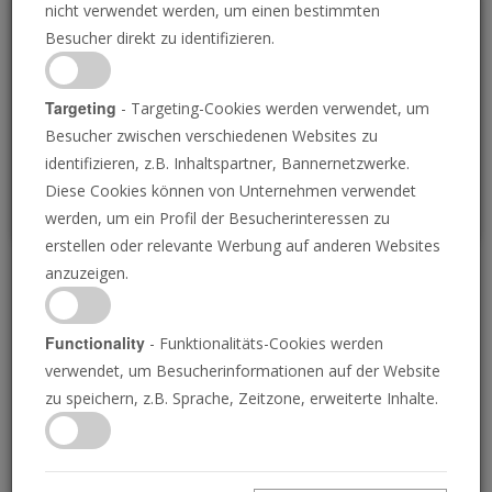
nicht verwendet werden, um einen bestimmten
Loading
Besucher direkt zu identifizieren.
P
Targeting
- Targeting-Cookies werden verwendet, um
Besucher zwischen verschiedenen Websites zu
identifizieren, z.B. Inhaltspartner, Bannernetzwerke.
Diese Cookies können von Unternehmen verwendet
werden, um ein Profil der Besucherinteressen zu
erstellen oder relevante Werbung auf anderen Websites
anzuzeigen.
Gottes Festtagsplan
Functionality
- Funktionalitäts-Cookies werden
06.01.2017 • 26 Minuten
verwendet, um Besucherinformationen auf der Website
Sagt die Bibel, dass wir bestimmte Tage heilig
zu speichern, z.B. Sprache, Zeitzone, erweiterte Inhalte.
halten sollen? Oder galten diese Tage nur für
das alte Israel? Die Antwort der Bibel könnte
Sie schockieren!