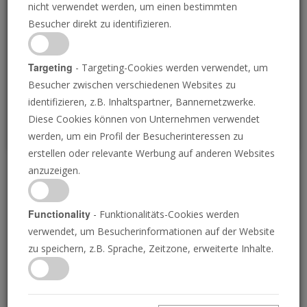
nicht verwendet werden, um einen bestimmten
Loading
Besucher direkt zu identifizieren.
P
Targeting
- Targeting-Cookies werden verwendet, um
Besucher zwischen verschiedenen Websites zu
identifizieren, z.B. Inhaltspartner, Bannernetzwerke.
Diese Cookies können von Unternehmen verwendet
werden, um ein Profil der Besucherinteressen zu
erstellen oder relevante Werbung auf anderen Websites
anzuzeigen.
Gottes Festtagsplan
Functionality
- Funktionalitäts-Cookies werden
06.01.2017 • 26 Minuten
verwendet, um Besucherinformationen auf der Website
Sagt die Bibel, dass wir bestimmte Tage heilig
zu speichern, z.B. Sprache, Zeitzone, erweiterte Inhalte.
halten sollen? Oder galten diese Tage nur für
das alte Israel? Die Antwort der Bibel könnte
Sie schockieren!