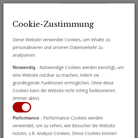
Toggl
Cookie-Zustimmung
navig
Diese Website verwendet Cookies, um Inhalte zu
personalisieren und unseren Datenverkehr zu
Erhalten Sie wichtige Analysen, Kommentare und Nachrichten
analysieren.
direkt per E-Mail.
Notwendig
- Notwendige Cookies werden benötigt, um
ABONNIEREN
eine Website nutzbar zu machen, indem sie
grundlegende Funktionen ermöglichen. Ohne diese
Cookies kann die Website nicht richtig funktionieren.
(Immer aktiv)
Programm ansehen
Performance
- Performance-Cookies werden
verwendet, um zu sehen, wie Besucher die Website
nutzen, z.B. Analyse-Cookies. Diese Cookies können