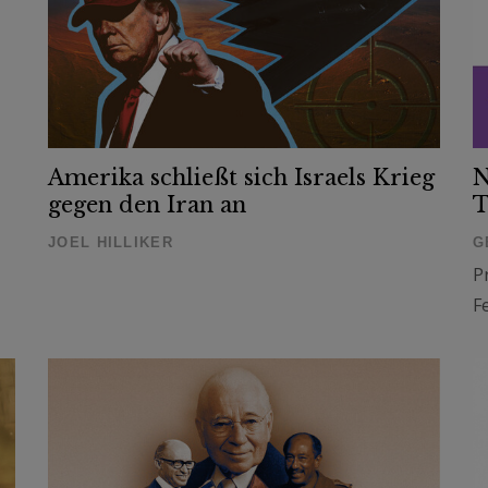
Amerika schließt sich Israels Krieg
N
gegen den Iran an
T
JOEL HILLIKER
G
P
F