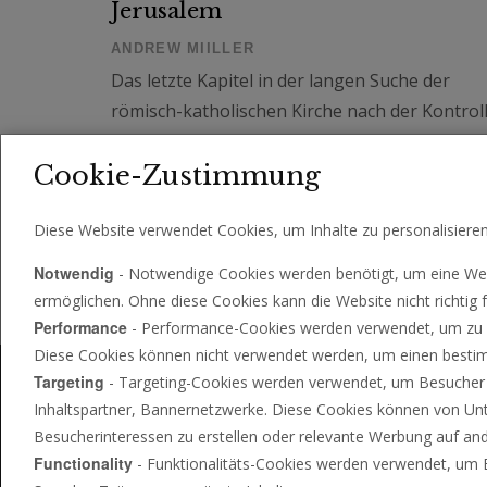
Jerusalem
ANDREW MIILLER
Das letzte Kapitel in der langen Suche der
römisch-katholischen Kirche nach der Kontrol
über das Heilige Land wird sich schnell
Cookie-Zustimmung
entfalten.
Diese Website verwendet Cookies, um Inhalte zu personalisiere
«
1
2
3
4
5
6
7
8
9
Notwendig
- Notwendige Cookies werden benötigt, um eine Web
ermöglichen. Ohne diese Cookies kann die Website nicht richtig f
331 - 347
347
Artikel
von insgesamt
.
Performance
- Performance-Cookies werden verwendet, um zu se
Diese Cookies können nicht verwendet werden, um einen bestimm
Targeting
- Targeting-Cookies werden verwendet, um Besucher zw
Inhaltspartner, Bannernetzwerke. Diese Cookies können von Un
Besucherinteressen zu erstellen oder relevante Werbung auf an
Functionality
- Funktionalitäts-Cookies werden verwendet, um B