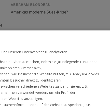
ABRAHAM BLONDEAU
Amerikas moderne Suez-Krise?
le
n und unseren Datenverkehr zu analysieren.
10
11
12
site nutzbar zu machen, indem sie grundlegende Funktionen
unktionieren. (Immer aktiv)
hen, wie Besucher die Website nutzen, z.B. Analyse-Cookies.
ten Besucher direkt zu identifizieren.
ischen verschiedenen Websites zu identifizieren, z.B.
ternehmen verwendet werden, um ein Profil der
deren Websites anzuzeigen.
esucherinformationen auf der Website zu speichern, z.B.