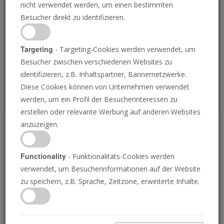
nicht verwendet werden, um einen bestimmten
Loading
Besucher direkt zu identifizieren.
P
Targeting
- Targeting-Cookies werden verwendet, um
Besucher zwischen verschiedenen Websites zu
identifizieren, z.B. Inhaltspartner, Bannernetzwerke.
Diese Cookies können von Unternehmen verwendet
werden, um ein Profil der Besucherinteressen zu
erstellen oder relevante Werbung auf anderen Websites
anzuzeigen.
Wiederbelebung des
Psalters von Tara
Functionality
- Funktionalitäts-Cookies werden
verwendet, um Besucherinformationen auf der Website
zu speichern, z.B. Sprache, Zeitzone, erweiterte Inhalte.
28.07.2023 • 25 Minuten
Der Prophet Jeremia sammelte und ordnete die
Psalmen von König David in seinem Buch Der