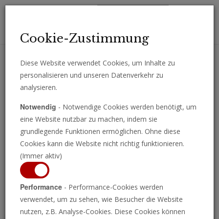
Toggl
Cookie-Zustimmung
navig
Diese Website verwendet Cookies, um Inhalte zu
personalisieren und unseren Datenverkehr zu
Erhalten Sie wichtige Analysen, Kommentare und Nachrichten
analysieren.
direkt per E-Mail.
Notwendig
- Notwendige Cookies werden benötigt, um
ABONNIEREN
eine Website nutzbar zu machen, indem sie
grundlegende Funktionen ermöglichen. Ohne diese
Cookies kann die Website nicht richtig funktionieren.
(Immer aktiv)
Programm ansehen
Performance
- Performance-Cookies werden
verwendet, um zu sehen, wie Besucher die Website
nutzen, z.B. Analyse-Cookies. Diese Cookies können