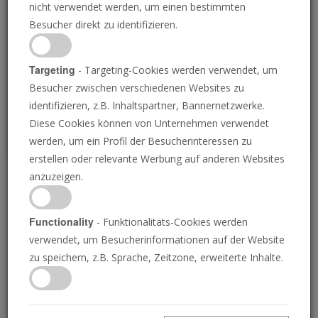
nicht verwendet werden, um einen bestimmten
Loading
Besucher direkt zu identifizieren.
P
Targeting
- Targeting-Cookies werden verwendet, um
Besucher zwischen verschiedenen Websites zu
identifizieren, z.B. Inhaltspartner, Bannernetzwerke.
Diese Cookies können von Unternehmen verwendet
werden, um ein Profil der Besucherinteressen zu
erstellen oder relevante Werbung auf anderen Websites
anzuzeigen.
Wiederbelebung des
Psalters von Tara
Functionality
- Funktionalitäts-Cookies werden
verwendet, um Besucherinformationen auf der Website
zu speichern, z.B. Sprache, Zeitzone, erweiterte Inhalte.
28.07.2023 • 25 Minuten
Der Prophet Jeremia sammelte und ordnete die
Psalmen von König David in seinem Buch Der