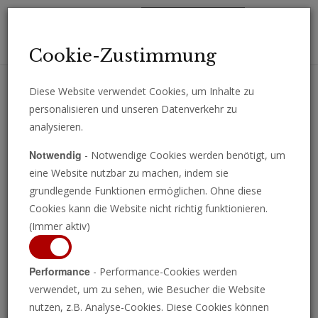
Toggl
Cookie-Zustimmung
navig
Diese Website verwendet Cookies, um Inhalte zu
personalisieren und unseren Datenverkehr zu
Erhalten Sie wichtige Analysen, Kommentare und Nachrichten
analysieren.
direkt per E-Mail.
Notwendig
- Notwendige Cookies werden benötigt, um
ABONNIEREN
eine Website nutzbar zu machen, indem sie
grundlegende Funktionen ermöglichen. Ohne diese
Cookies kann die Website nicht richtig funktionieren.
(Immer aktiv)
Programm ansehen
Performance
- Performance-Cookies werden
verwendet, um zu sehen, wie Besucher die Website
nutzen, z.B. Analyse-Cookies. Diese Cookies können