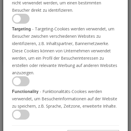
nicht verwendet werden, um einen bestimmten
Loading
Besucher direkt zu identifizieren.
P
Targeting
- Targeting-Cookies werden verwendet, um
Besucher zwischen verschiedenen Websites zu
identifizieren, z.B. Inhaltspartner, Bannernetzwerke.
Diese Cookies können von Unternehmen verwendet
werden, um ein Profil der Besucherinteressen zu
erstellen oder relevante Werbung auf anderen Websites
anzuzeigen.
Die verborgene
Supermacht
Functionality
- Funktionalitäts-Cookies werden
verwendet, um Besucherinformationen auf der Website
zu speichern, z.B. Sprache, Zeitzone, erweiterte Inhalte.
08.06.2018 • 26 Minuten
Ihre Bibel prophezeit über einen starken Mann,
der praktisch aus dem Nichts kommend die