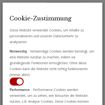
Toggl
Cookie-Zustimmung
navig
Diese Website verwendet Cookies, um Inhalte zu
personalisieren und unseren Datenverkehr zu
Erhalten Sie wichtige Analysen, Kommentare und Nachrichten
analysieren.
direkt per E-Mail.
Notwendig
- Notwendige Cookies werden benötigt, um
ABONNIEREN
eine Website nutzbar zu machen, indem sie
grundlegende Funktionen ermöglichen. Ohne diese
Cookies kann die Website nicht richtig funktionieren.
(Immer aktiv)
Programm ansehen
Performance
- Performance-Cookies werden
verwendet, um zu sehen, wie Besucher die Website
nutzen, z.B. Analyse-Cookies. Diese Cookies können