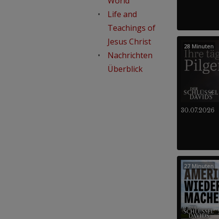
World
Life and
Teachings of
Jesus Christ
28 Minuten
Nachrichten
Überblick
30.07.2026
27 Minuten