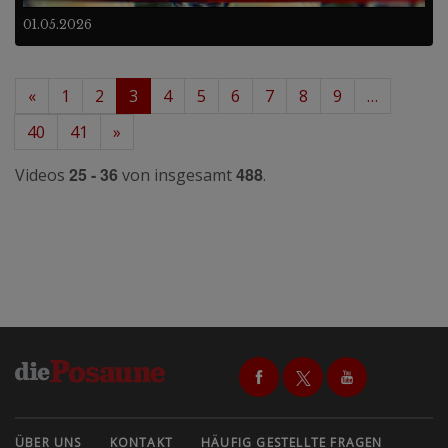
01.05.2026
«
1
2
3
4
5
6
7
8
9
…
40
41
»
25 - 36
488
Videos
von insgesamt
.
ÜBER UNS
KONTAKT
HÄUFIG GESTELLTE FRAGEN