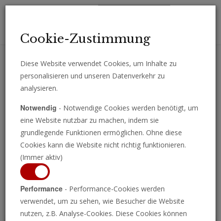
Toggl
Cookie-Zustimmung
navig
Diese Website verwendet Cookies, um Inhalte zu
personalisieren und unseren Datenverkehr zu
Erhalten Sie wichtige Analysen, Kommentare und Nachrichten
analysieren.
direkt per E-Mail.
Notwendig
- Notwendige Cookies werden benötigt, um
ABONNIEREN
eine Website nutzbar zu machen, indem sie
grundlegende Funktionen ermöglichen. Ohne diese
Cookies kann die Website nicht richtig funktionieren.
(Immer aktiv)
Programm ansehen
Performance
- Performance-Cookies werden
verwendet, um zu sehen, wie Besucher die Website
nutzen, z.B. Analyse-Cookies. Diese Cookies können