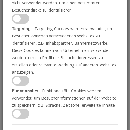
nicht verwendet werden, um einen bestimmten
Loading
Besucher direkt zu identifizieren.
P
Targeting
- Targeting-Cookies werden verwendet, um
Besucher zwischen verschiedenen Websites zu
identifizieren, z.B. Inhaltspartner, Bannernetzwerke.
Diese Cookies können von Unternehmen verwendet
werden, um ein Profil der Besucherinteressen zu
erstellen oder relevante Werbung auf anderen Websites
anzuzeigen.
Die verborgene
Supermacht
Functionality
- Funktionalitäts-Cookies werden
verwendet, um Besucherinformationen auf der Website
zu speichern, z.B. Sprache, Zeitzone, erweiterte Inhalte.
08.06.2018 • 26 Minuten
Ihre Bibel prophezeit über einen starken Mann,
der praktisch aus dem Nichts kommend die