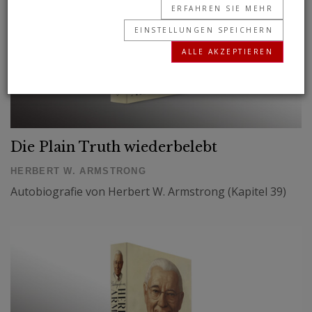
ERFAHREN SIE MEHR
EINSTELLUNGEN SPEICHERN
ALLE AKZEPTIEREN
Die Plain Truth wiederbelebt
HERBERT W. ARMSTRONG
Autobiografie von Herbert W. Armstrong (Kapitel 39)