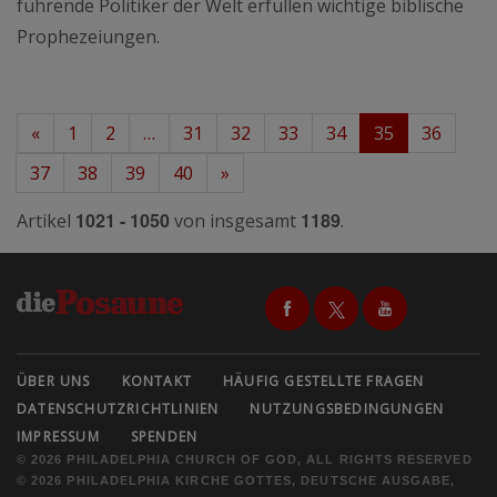
führende Politiker der Welt erfüllen wichtige biblische
Prophezeiungen.
«
1
2
…
31
32
33
34
35
36
37
38
39
40
»
1021 - 1050
1189
Artikel
von insgesamt
.
ÜBER UNS
KONTAKT
HÄUFIG GESTELLTE FRAGEN
DATENSCHUTZRICHTLINIEN
NUTZUNGSBEDINGUNGEN
IMPRESSUM
SPENDEN
© 2026 PHILADELPHIA CHURCH OF GOD, ALL RIGHTS RESERVED
© 2026 PHILADELPHIA KIRCHE GOTTES, DEUTSCHE AUSGABE,