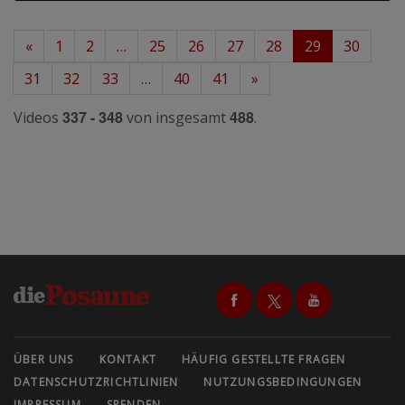
«
1
2
…
25
26
27
28
29
30
31
32
33
…
40
41
»
337 - 348
488
Videos
von insgesamt
.
ÜBER UNS
KONTAKT
HÄUFIG GESTELLTE FRAGEN
DATENSCHUTZRICHTLINIEN
NUTZUNGSBEDINGUNGEN
IMPRESSUM
SPENDEN