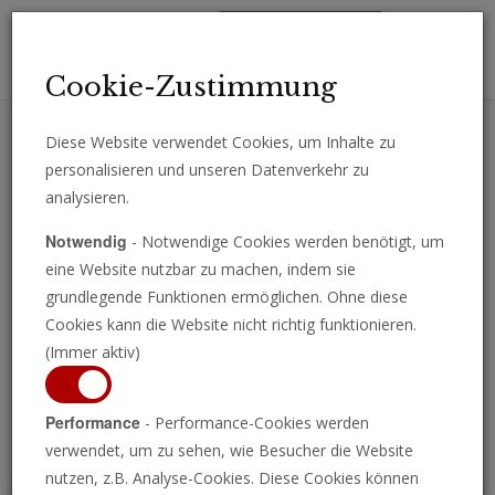
Toggl
Cookie-Zustimmung
navig
Diese Website verwendet Cookies, um Inhalte zu
personalisieren und unseren Datenverkehr zu
Erhalten Sie wichtige Analysen, Kommentare und Nachrichten
analysieren.
direkt per E-Mail.
Notwendig
- Notwendige Cookies werden benötigt, um
ABONNIEREN
eine Website nutzbar zu machen, indem sie
grundlegende Funktionen ermöglichen. Ohne diese
Cookies kann die Website nicht richtig funktionieren.
(Immer aktiv)
Programm ansehen
Performance
- Performance-Cookies werden
verwendet, um zu sehen, wie Besucher die Website
nutzen, z.B. Analyse-Cookies. Diese Cookies können