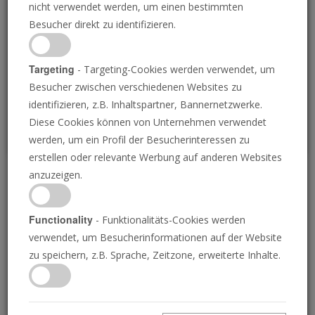
nicht verwendet werden, um einen bestimmten
Loading
Besucher direkt zu identifizieren.
P
Targeting
- Targeting-Cookies werden verwendet, um
Besucher zwischen verschiedenen Websites zu
identifizieren, z.B. Inhaltspartner, Bannernetzwerke.
Diese Cookies können von Unternehmen verwendet
werden, um ein Profil der Besucherinteressen zu
erstellen oder relevante Werbung auf anderen Websites
anzuzeigen.
Henoch – der Siebte von
Adam
Functionality
- Funktionalitäts-Cookies werden
verwendet, um Besucherinformationen auf der Website
zu speichern, z.B. Sprache, Zeitzone, erweiterte Inhalte.
12.05.2023 • 23 Minuten
Ein Vers in Judas verwirrt die Bibelexperten.
Erfahren Sie, was er bedeutet – und wie er so