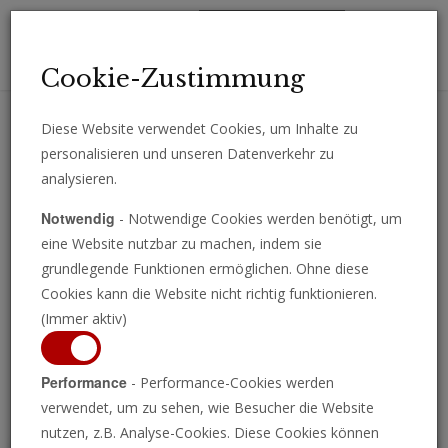
Toggl
Cookie-Zustimmung
navig
Diese Website verwendet Cookies, um Inhalte zu
personalisieren und unseren Datenverkehr zu
Erhalten Sie wichtige Analysen, Kommentare und Nachrichten
analysieren.
direkt per E-Mail.
Notwendig
- Notwendige Cookies werden benötigt, um
ABONNIEREN
eine Website nutzbar zu machen, indem sie
grundlegende Funktionen ermöglichen. Ohne diese
Cookies kann die Website nicht richtig funktionieren.
(Immer aktiv)
Programm ansehen
Performance
- Performance-Cookies werden
verwendet, um zu sehen, wie Besucher die Website
nutzen, z.B. Analyse-Cookies. Diese Cookies können