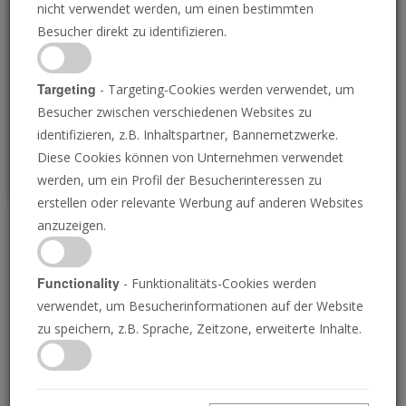
nicht verwendet werden, um einen bestimmten
Loading
Besucher direkt zu identifizieren.
P
Targeting
- Targeting-Cookies werden verwendet, um
Besucher zwischen verschiedenen Websites zu
identifizieren, z.B. Inhaltspartner, Bannernetzwerke.
Diese Cookies können von Unternehmen verwendet
werden, um ein Profil der Besucherinteressen zu
erstellen oder relevante Werbung auf anderen Websites
anzuzeigen.
Israels Geschwür
Functionality
- Funktionalitäts-Cookies werden
03.05.2024 • 21 Minuten
verwendet, um Besucherinformationen auf der Website
Seit seiner Gründung im Jahr 1948 hat der
zu speichern, z.B. Sprache, Zeitzone, erweiterte Inhalte.
winzige Staat Israel nur Gewalt und Leid erlebt.
Jüdische Versuche, Frieden zu schaffen, sind
jedes Mal gescheitert und haben nur zu