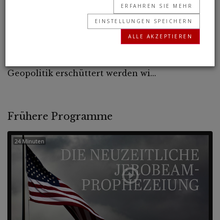
ERFAHREN SIE MEHR
Syriens vom Iran und von Russland voraus.
EINSTELLUNGEN SPEICHERN
Beweisen Sie, wo und wann Syrien ein neues
ALLE AKZEPTIEREN
Bündnis suchen wird – und wie die ganze Welt
durch diese dramatische Veränderung der
Geopolitik erschüttert werden wi...
Frühere Programme
24 Minuten