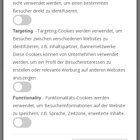
nicht verwendet werden, um einen bestimmten
Loading
Besucher direkt zu identifizieren.
P
Targeting
- Targeting-Cookies werden verwendet, um
Besucher zwischen verschiedenen Websites zu
identifizieren, z.B. Inhaltspartner, Bannernetzwerke.
Diese Cookies können von Unternehmen verwendet
werden, um ein Profil der Besucherinteressen zu
erstellen oder relevante Werbung auf anderen Websites
anzuzeigen.
Wir müssen an die
Prophezeiung Gottes
Functionality
- Funktionalitäts-Cookies werden
verwendet, um Besucherinformationen auf der Website
glauben
zu speichern, z.B. Sprache, Zeitzone, erweiterte Inhalte.
31.05.2024 • 22 Minuten
Ihre Bibel sagt die bevorstehende Abspaltung