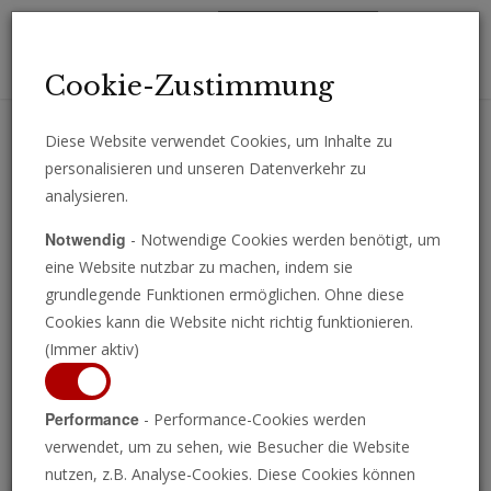
Toggl
Cookie-Zustimmung
navig
Diese Website verwendet Cookies, um Inhalte zu
personalisieren und unseren Datenverkehr zu
Erhalten Sie wichtige Analysen, Kommentare und Nachrichten
analysieren.
direkt per E-Mail.
Notwendig
- Notwendige Cookies werden benötigt, um
ABONNIEREN
eine Website nutzbar zu machen, indem sie
grundlegende Funktionen ermöglichen. Ohne diese
Cookies kann die Website nicht richtig funktionieren.
(Immer aktiv)
Programm ansehen
Performance
- Performance-Cookies werden
verwendet, um zu sehen, wie Besucher die Website
nutzen, z.B. Analyse-Cookies. Diese Cookies können