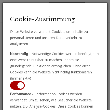
Toggl
Cookie-Zustimmung
navig
Diese Website verwendet Cookies, um Inhalte zu
personalisieren und unseren Datenverkehr zu
Erhalten Sie wichtige Analysen, Kommentare und Nachrichten
analysieren.
direkt per E-Mail.
Notwendig
- Notwendige Cookies werden benötigt, um
ABONNIEREN
eine Website nutzbar zu machen, indem sie
grundlegende Funktionen ermöglichen. Ohne diese
Cookies kann die Website nicht richtig funktionieren.
(Immer aktiv)
Programm ansehen
Performance
- Performance-Cookies werden
verwendet, um zu sehen, wie Besucher die Website
nutzen, z.B. Analyse-Cookies. Diese Cookies können