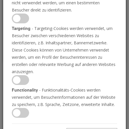
nicht verwendet werden, um einen bestimmten
Loading
Besucher direkt zu identifizieren.
P
Targeting
- Targeting-Cookies werden verwendet, um
Besucher zwischen verschiedenen Websites zu
identifizieren, z.B. Inhaltspartner, Bannernetzwerke.
Diese Cookies können von Unternehmen verwendet
werden, um ein Profil der Besucherinteressen zu
erstellen oder relevante Werbung auf anderen Websites
anzuzeigen.
Josuas Altar
Functionality
- Funktionalitäts-Cookies werden
18.11.2022 • 24 Minuten
verwendet, um Besucherinformationen auf der Website
Die Ausgrabungen eines alten israelitischen
zu speichern, z.B. Sprache, Zeitzone, erweiterte Inhalte.
Altars und einer Fluchtafel auf demselben Berg
bestätigen nachdrücklich die Richtigkeit der
Bibel. Diese Entdeckungen lehren eine