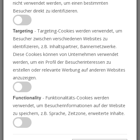
nicht verwendet werden, um einen bestimmten
Loading
Besucher direkt zu identifizieren.
P
Targeting
- Targeting-Cookies werden verwendet, um
Besucher zwischen verschiedenen Websites zu
identifizieren, z.B. Inhaltspartner, Bannernetzwerke.
Diese Cookies können von Unternehmen verwendet
werden, um ein Profil der Besucherinteressen zu
erstellen oder relevante Werbung auf anderen Websites
anzuzeigen.
Wer ist der Prophet?
Functionality
- Funktionalitäts-Cookies werden
20.09.2024 • 23 Minuten
verwendet, um Besucherinformationen auf der Website
Die Bibel beschreibt einen namenlosen
zu speichern, z.B. Sprache, Zeitzone, erweiterte Inhalte.
Propheten, der den Weg für die Wiederkunft
Jesu Christi bereiten wird. Dieser Mann ist
heute auf der Bildfläche zu sehen! Erfahren Sie,