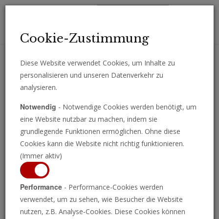
Toggl
Cookie-Zustimmung
navig
Diese Website verwendet Cookies, um Inhalte zu
personalisieren und unseren Datenverkehr zu
Erhalten Sie wichtige Analysen, Kommentare und Nachrichten
analysieren.
direkt per E-Mail.
Notwendig
- Notwendige Cookies werden benötigt, um
ABONNIEREN
eine Website nutzbar zu machen, indem sie
grundlegende Funktionen ermöglichen. Ohne diese
Cookies kann die Website nicht richtig funktionieren.
(Immer aktiv)
Programm ansehen
Performance
- Performance-Cookies werden
verwendet, um zu sehen, wie Besucher die Website
nutzen, z.B. Analyse-Cookies. Diese Cookies können