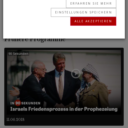
ERFAHREN SIE MEHR
wie Sie die Identität „dieses Propheten“
EINSTELLUNGEN SPEICHERN
beweisen können.
ALLE AKZEPTIEREN
Frühere Programme
90 Sekunden
11.06.2018