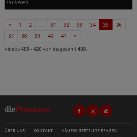
19.03.2020
«
1
2
…
31
32
33
34
35
36
37
38
39
40
41
»
409 - 420
488
Videos
von insgesamt
.
ÜBER UNS
KONTAKT
HÄUFIG GESTELLTE FRAGEN