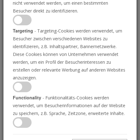
nicht verwendet werden, um einen bestimmten
Loading
Besucher direkt zu identifizieren.
P
Targeting
- Targeting-Cookies werden verwendet, um
Besucher zwischen verschiedenen Websites zu
identifizieren, z.B. Inhaltspartner, Bannernetzwerke.
Diese Cookies können von Unternehmen verwendet
werden, um ein Profil der Besucherinteressen zu
erstellen oder relevante Werbung auf anderen Websites
anzuzeigen.
Nachrichtenüberblick 24.
Mai 2024
Functionality
- Funktionalitäts-Cookies werden
verwendet, um Besucherinformationen auf der Website
zu speichern, z.B. Sprache, Zeitzone, erweiterte Inhalte.
24.05.2024 • 3 Minuten
Die Posaune liefert die Nachrichten von
morgen, heute! Verstehen Sie Ihre Welt. Die