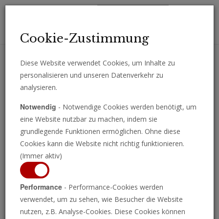
Toggl
Cookie-Zustimmung
navig
Diese Website verwendet Cookies, um Inhalte zu
personalisieren und unseren Datenverkehr zu
Erhalten Sie wichtige Analysen, Kommentare und Nachrichten
analysieren.
direkt per E-Mail.
Notwendig
- Notwendige Cookies werden benötigt, um
ABONNIEREN
eine Website nutzbar zu machen, indem sie
grundlegende Funktionen ermöglichen. Ohne diese
Cookies kann die Website nicht richtig funktionieren.
(Immer aktiv)
Programm ansehen
Performance
- Performance-Cookies werden
verwendet, um zu sehen, wie Besucher die Website
nutzen, z.B. Analyse-Cookies. Diese Cookies können