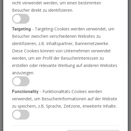
nicht verwendet werden, um einen bestimmten
Loading
Besucher direkt zu identifizieren.
P
Targeting
- Targeting-Cookies werden verwendet, um
Besucher zwischen verschiedenen Websites zu
identifizieren, z.B. Inhaltspartner, Bannernetzwerke.
Diese Cookies können von Unternehmen verwendet
werden, um ein Profil der Besucherinteressen zu
erstellen oder relevante Werbung auf anderen Websites
anzuzeigen.
Ist Christus etwa zerteilt?
Functionality
- Funktionalitäts-Cookies werden
04.03.2020 • 64 Minuten
verwendet, um Besucherinformationen auf der Website
Dies ist ein Live-Vortrag der Posaune vom 1.
zu speichern, z.B. Sprache, Zeitzone, erweiterte Inhalte.
März 2020 mit dem verantwortlichen
Redakteur Stephen Flurry