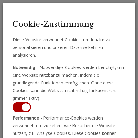
Toggl
Cookie-Zustimmung
navig
Diese Website verwendet Cookies, um Inhalte zu
personalisieren und unseren Datenverkehr zu
Erhalten Sie wichtige Analysen, Kommentare und Nachrichten
analysieren.
direkt per E-Mail.
Notwendig
- Notwendige Cookies werden benötigt, um
ABONNIEREN
eine Website nutzbar zu machen, indem sie
grundlegende Funktionen ermöglichen. Ohne diese
Cookies kann die Website nicht richtig funktionieren.
(Immer aktiv)
Programm ansehen
Performance
- Performance-Cookies werden
verwendet, um zu sehen, wie Besucher die Website
nutzen, z.B. Analyse-Cookies. Diese Cookies können