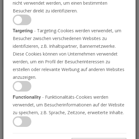
nicht verwendet werden, um einen bestimmten
Loading
Besucher direkt zu identifizieren.
P
Targeting
- Targeting-Cookies werden verwendet, um
Besucher zwischen verschiedenen Websites zu
identifizieren, z.B. Inhaltspartner, Bannernetzwerke.
Diese Cookies können von Unternehmen verwendet
werden, um ein Profil der Besucherinteressen zu
erstellen oder relevante Werbung auf anderen Websites
anzuzeigen.
Jeremia baut ein
Königreich
Functionality
- Funktionalitäts-Cookies werden
verwendet, um Besucherinformationen auf der Website
zu speichern, z.B. Sprache, Zeitzone, erweiterte Inhalte.
27.01.2023 • 24 Minuten
In den Seiten der Geschichte ist ein höchst
bemerkenswertes Ereignis verborgen: Der