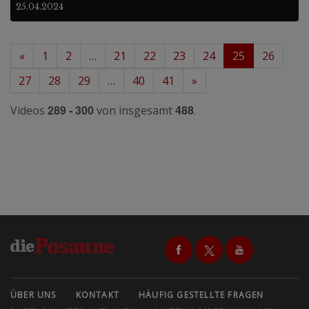
25.04.2024
«
1
2
…
21
22
23
24
25
26
27
28
29
…
40
41
»
289 - 300
488
Videos
von insgesamt
.
ÜBER UNS
KONTAKT
HÄUFIG GESTELLTE FRAGEN