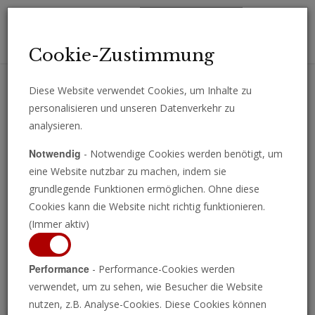
Toggl
Cookie-Zustimmung
navig
Diese Website verwendet Cookies, um Inhalte zu
personalisieren und unseren Datenverkehr zu
Erhalten Sie wichtige Analysen, Kommentare und Nachrichten
analysieren.
direkt per E-Mail.
Notwendig
- Notwendige Cookies werden benötigt, um
ABONNIEREN
eine Website nutzbar zu machen, indem sie
grundlegende Funktionen ermöglichen. Ohne diese
Cookies kann die Website nicht richtig funktionieren.
(Immer aktiv)
Programm ansehen
Performance
- Performance-Cookies werden
verwendet, um zu sehen, wie Besucher die Website
nutzen, z.B. Analyse-Cookies. Diese Cookies können