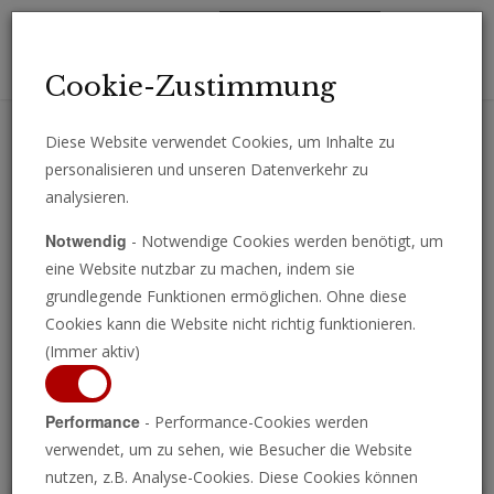
Toggl
Cookie-Zustimmung
navig
Diese Website verwendet Cookies, um Inhalte zu
personalisieren und unseren Datenverkehr zu
Erhalten Sie wichtige Analysen, Kommentare und Nachrichten
analysieren.
direkt per E-Mail.
Notwendig
- Notwendige Cookies werden benötigt, um
ABONNIEREN
eine Website nutzbar zu machen, indem sie
grundlegende Funktionen ermöglichen. Ohne diese
Cookies kann die Website nicht richtig funktionieren.
(Immer aktiv)
Programm ansehen
Performance
- Performance-Cookies werden
verwendet, um zu sehen, wie Besucher die Website
nutzen, z.B. Analyse-Cookies. Diese Cookies können