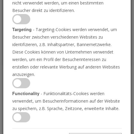
nicht verwendet werden, um einen bestimmten
Loading
Besucher direkt zu identifizieren.
P
Targeting
- Targeting-Cookies werden verwendet, um
Besucher zwischen verschiedenen Websites zu
identifizieren, z.B. Inhaltspartner, Bannernetzwerke.
Diese Cookies können von Unternehmen verwendet
werden, um ein Profil der Besucherinteressen zu
erstellen oder relevante Werbung auf anderen Websites
anzuzeigen.
Die wahre Bedeutung
der Vorherbestimmung
Functionality
- Funktionalitäts-Cookies werden
verwendet, um Besucherinformationen auf der Website
zu speichern, z.B. Sprache, Zeitzone, erweiterte Inhalte.
12.09.2024 • 23 Minuten
Die biblische Lehre von der Vorherbestimmung
verwirrt praktisch jeden. Sind die