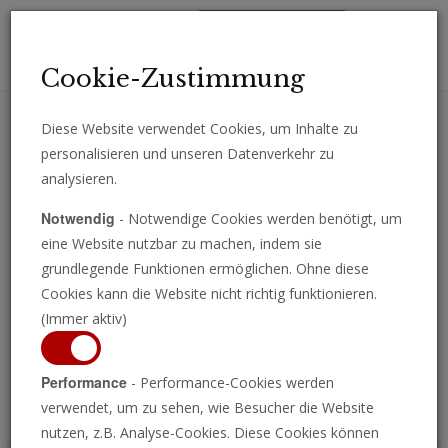
Toggl
Cookie-Zustimmung
navig
Diese Website verwendet Cookies, um Inhalte zu
personalisieren und unseren Datenverkehr zu
Erhalten Sie wichtige Analysen, Kommentare und Nachrichten
analysieren.
direkt per E-Mail.
Notwendig
- Notwendige Cookies werden benötigt, um
ABONNIEREN
eine Website nutzbar zu machen, indem sie
grundlegende Funktionen ermöglichen. Ohne diese
Cookies kann die Website nicht richtig funktionieren.
(Immer aktiv)
Programm ansehen
Performance
- Performance-Cookies werden
verwendet, um zu sehen, wie Besucher die Website
nutzen, z.B. Analyse-Cookies. Diese Cookies können