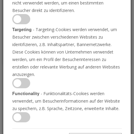
nicht verwendet werden, um einen bestimmten
Loading
Besucher direkt zu identifizieren.
P
Targeting
- Targeting-Cookies werden verwendet, um
Besucher zwischen verschiedenen Websites zu
identifizieren, z.B. Inhaltspartner, Bannernetzwerke.
Diese Cookies können von Unternehmen verwendet
werden, um ein Profil der Besucherinteressen zu
erstellen oder relevante Werbung auf anderen Websites
anzuzeigen.
Nachrichtenüberblick 9.
Mai 2025
Functionality
- Funktionalitäts-Cookies werden
verwendet, um Besucherinformationen auf der Website
zu speichern, z.B. Sprache, Zeitzone, erweiterte Inhalte.
09.05.2025 • 3 Sekunden
China, Japan, Südkorea und der Verband
Südostasiatischer Nationen (ASEAN) riefen am