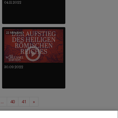
04.11.2022
22 Minuten
30.09.2022
…
40
41
»