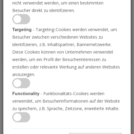
nicht verwendet werden, um einen bestimmten
Loading
Besucher direkt zu identifizieren.
P
Targeting
- Targeting-Cookies werden verwendet, um
Besucher zwischen verschiedenen Websites zu
identifizieren, z.B. Inhaltspartner, Bannernetzwerke.
Diese Cookies können von Unternehmen verwendet
werden, um ein Profil der Besucherinteressen zu
erstellen oder relevante Werbung auf anderen Websites
anzuzeigen.
Das siebte Gesetz des
Erfolgs
Functionality
- Funktionalitäts-Cookies werden
verwendet, um Besucherinformationen auf der Website
zu speichern, z.B. Sprache, Zeitzone, erweiterte Inhalte.
10.10.2025 • 23 Minuten
Alle Menschen wollen Erfolg haben, aber nur
wenige wissen, wie sie ihn erreichen können.