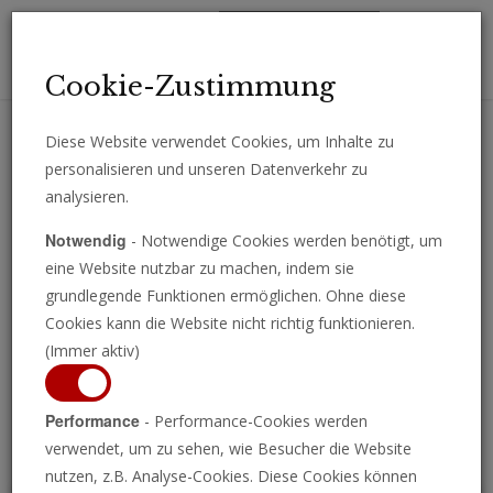
Toggl
Cookie-Zustimmung
navig
Diese Website verwendet Cookies, um Inhalte zu
personalisieren und unseren Datenverkehr zu
Erhalten Sie wichtige Analysen, Kommentare und Nachrichten
analysieren.
direkt per E-Mail.
Notwendig
- Notwendige Cookies werden benötigt, um
ABONNIEREN
eine Website nutzbar zu machen, indem sie
grundlegende Funktionen ermöglichen. Ohne diese
Cookies kann die Website nicht richtig funktionieren.
(Immer aktiv)
Programm ansehen
Performance
- Performance-Cookies werden
verwendet, um zu sehen, wie Besucher die Website
nutzen, z.B. Analyse-Cookies. Diese Cookies können