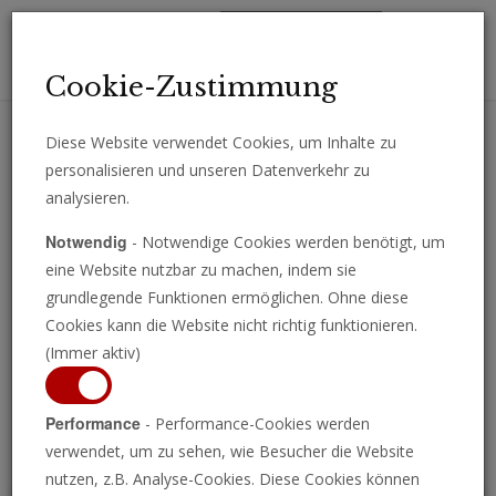
Toggl
Cookie-Zustimmung
navig
Diese Website verwendet Cookies, um Inhalte zu
personalisieren und unseren Datenverkehr zu
Erhalten Sie wichtige Analysen, Kommentare und Nachrichten
analysieren.
direkt per E-Mail.
Notwendig
- Notwendige Cookies werden benötigt, um
ABONNIEREN
eine Website nutzbar zu machen, indem sie
grundlegende Funktionen ermöglichen. Ohne diese
Cookies kann die Website nicht richtig funktionieren.
(Immer aktiv)
Programm ansehen
Performance
- Performance-Cookies werden
verwendet, um zu sehen, wie Besucher die Website
nutzen, z.B. Analyse-Cookies. Diese Cookies können