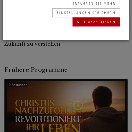
ERFAHREN SIE MEHR
Universum für die Menschheit sichtbarer als je
EINSTELLUNGEN SPEICHERN
zuvor. Erfahren Sie, wie die Betrachtung des
ALLE AKZEPTIEREN
Universums Ihnen helfen kann, Ihr
unglaubliches Potenzial und Ihre wunderbare
Zukunft zu verstehen.
Frühere Programme
0 Sekunden