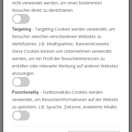
nicht verwendet werden, um einen bestimmten
Loading
Besucher direkt zu identifizieren.
P
Targeting
- Targeting-Cookies werden verwendet, um
Besucher zwischen verschiedenen Websites zu
identifizieren, z.B. Inhaltspartner, Bannernetzwerke.
Diese Cookies können von Unternehmen verwendet
werden, um ein Profil der Besucherinteressen zu
erstellen oder relevante Werbung auf anderen Websites
anzuzeigen.
Das James Webb
Teleskop und Ihr
Functionality
- Funktionalitäts-Cookies werden
verwendet, um Besucherinformationen auf der Website
Potenzial
zu speichern, z.B. Sprache, Zeitzone, erweiterte Inhalte.
15.09.2023 • 23 Minuten
Das James Webb Weltraumteleskop macht das