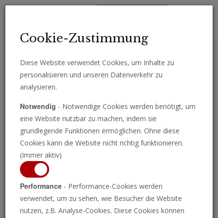
Toggl
Cookie-Zustimmung
navig
Diese Website verwendet Cookies, um Inhalte zu
personalisieren und unseren Datenverkehr zu
Erhalten Sie wichtige Analysen, Kommentare und Nachrichten
analysieren.
direkt per E-Mail.
Notwendig
- Notwendige Cookies werden benötigt, um
ABONNIEREN
eine Website nutzbar zu machen, indem sie
grundlegende Funktionen ermöglichen. Ohne diese
Cookies kann die Website nicht richtig funktionieren.
(Immer aktiv)
Programm ansehen
Performance
- Performance-Cookies werden
verwendet, um zu sehen, wie Besucher die Website
nutzen, z.B. Analyse-Cookies. Diese Cookies können