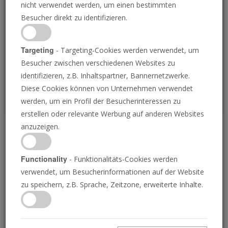
nicht verwendet werden, um einen bestimmten
Loading
Besucher direkt zu identifizieren.
P
Targeting
- Targeting-Cookies werden verwendet, um
Besucher zwischen verschiedenen Websites zu
identifizieren, z.B. Inhaltspartner, Bannernetzwerke.
Diese Cookies können von Unternehmen verwendet
werden, um ein Profil der Besucherinteressen zu
erstellen oder relevante Werbung auf anderen Websites
anzuzeigen.
Das James Webb
Teleskop und Ihr
Functionality
- Funktionalitäts-Cookies werden
verwendet, um Besucherinformationen auf der Website
Potenzial
zu speichern, z.B. Sprache, Zeitzone, erweiterte Inhalte.
15.09.2023 • 23 Minuten
Das James Webb Weltraumteleskop macht das