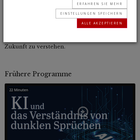
ERFAHREN SIE MEHR
Universum für die Menschheit sichtbarer als je
EINSTELLUNGEN SPEICHERN
zuvor. Erfahren Sie, wie die Betrachtung des
ALLE AKZEPTIEREN
Universums Ihnen helfen kann, Ihr
unglaubliches Potenzial und Ihre wunderbare
Zukunft zu verstehen.
Frühere Programme
22 Minuten