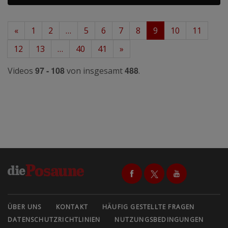
«
1
2
…
5
6
7
8
9
10
11
12
13
…
40
41
»
97 - 108
488
Videos
von insgesamt
.
ÜBER UNS
KONTAKT
HÄUFIG GESTELLTE FRAGEN
DATENSCHUTZRICHTLINIEN
NUTZUNGSBEDINGUNGEN