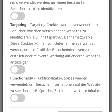
nicht verwendet werden, um einen bestimmten
Loading
Besucher direkt zu identifizieren.
P
Targeting
- Targeting-Cookies werden verwendet, um
Besucher zwischen verschiedenen Websites zu
identifizieren, z.B. Inhaltspartner, Bannernetzwerke.
Diese Cookies können von Unternehmen verwendet
werden, um ein Profil der Besucherinteressen zu
erstellen oder relevante Werbung auf anderen Websites
anzuzeigen.
Abgeschlachtete Babys
im Dritten Weltkrieg
Functionality
- Funktionalitäts-Cookies werden
verwendet, um Besucherinformationen auf der Website
zu speichern, z.B. Sprache, Zeitzone, erweiterte Inhalte.
27.10.2023 • 23 Minuten
Bei den entsetzlichen Angriffen der Hamas auf
Israel wurden wahllos Babys abgeschlachtet.