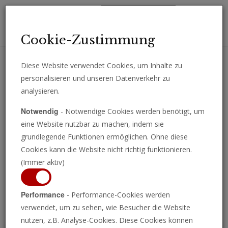
Toggl
Cookie-Zustimmung
navig
Diese Website verwendet Cookies, um Inhalte zu
personalisieren und unseren Datenverkehr zu
Erhalten Sie wichtige Analysen, Kommentare und Nachrichten
analysieren.
direkt per E-Mail.
Notwendig
- Notwendige Cookies werden benötigt, um
ABONNIEREN
eine Website nutzbar zu machen, indem sie
grundlegende Funktionen ermöglichen. Ohne diese
Cookies kann die Website nicht richtig funktionieren.
(Immer aktiv)
Programm ansehen
Performance
- Performance-Cookies werden
verwendet, um zu sehen, wie Besucher die Website
nutzen, z.B. Analyse-Cookies. Diese Cookies können