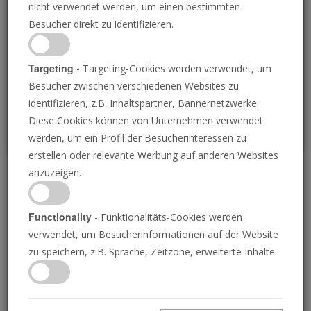
nicht verwendet werden, um einen bestimmten
Loading
Besucher direkt zu identifizieren.
P
Targeting
- Targeting-Cookies werden verwendet, um
Besucher zwischen verschiedenen Websites zu
identifizieren, z.B. Inhaltspartner, Bannernetzwerke.
Diese Cookies können von Unternehmen verwendet
werden, um ein Profil der Besucherinteressen zu
erstellen oder relevante Werbung auf anderen Websites
anzuzeigen.
Abgeschlachtete Babys
im Dritten Weltkrieg
Functionality
- Funktionalitäts-Cookies werden
verwendet, um Besucherinformationen auf der Website
zu speichern, z.B. Sprache, Zeitzone, erweiterte Inhalte.
27.10.2023 • 23 Minuten
Bei den entsetzlichen Angriffen der Hamas auf
Israel wurden wahllos Babys abgeschlachtet.