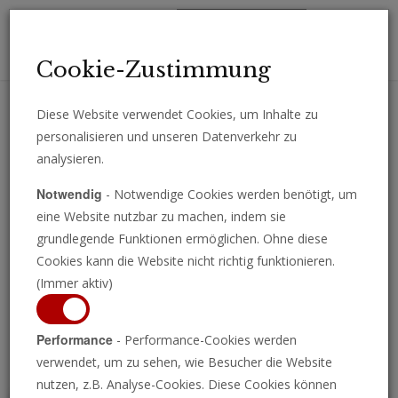
Toggl
Cookie-Zustimmung
navig
Diese Website verwendet Cookies, um Inhalte zu
personalisieren und unseren Datenverkehr zu
Erhalten Sie wichtige Analysen, Kommentare und Nachrichten
analysieren.
direkt per E-Mail.
Notwendig
- Notwendige Cookies werden benötigt, um
ABONNIEREN
eine Website nutzbar zu machen, indem sie
grundlegende Funktionen ermöglichen. Ohne diese
Cookies kann die Website nicht richtig funktionieren.
(Immer aktiv)
Programm ansehen
Performance
- Performance-Cookies werden
verwendet, um zu sehen, wie Besucher die Website
nutzen, z.B. Analyse-Cookies. Diese Cookies können