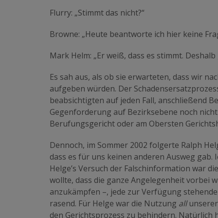
Flurry: „Stimmt das nicht?“
Browne: „Heute beantworte ich hier keine Frag
Mark Helm: „Er weiß, dass es stimmt. Deshalb 
Es sah aus, als ob sie erwarteten, dass wir 
aufgeben würden. Der Schadensersatzprozess
beabsichtigten auf jeden Fall, anschließend B
Gegenforderung auf Bezirksebene noch nicht
Berufungsgericht oder am Obersten Gerichtsh
Dennoch, im Sommer 2002 folgerte Ralph Helg
dass es für uns keinen anderen Ausweg gab. I
Helge’s Versuch der Falschinformation war di
wollte, dass die ganze Angelegenheit vorbei w
anzukämpfen –, jede zur Verfügung stehende 
rasend. Für Helge war die Nutzung
all
unserer 
den Gerichtsprozess zu behindern. Natürlich h