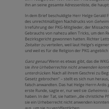
ihn an seine gesamte Adressenliste, die haupt
In dem Brief beschuldigte Herr Helge Gerald F
des unrechtmäßigen Nachdrucks von
Geheimni
Irreführung der PKG-Mitglieder, der Missach
Gebrauchs von nahezu allen Tricks, um den Re
Bezirksgericht gewonnen hatten. Richter Letts
Zeitalter
zu verteilen, weil laut Helge’s eigen
und weil es für die Religion der PKG angeblic
Ganz genau!
Wenn es etwas gibt, das die WKG w
sie
ihre Urheberrechte nicht anwenden konnte
unterdrücken
. Nach all ihrem Geschrei zu Beg
Gesetz gebrochen“ – stellt es sich nun heraus
falsch anwandten. Das hat Helge Herrn Ardis
erste Runde, sagte er, nur weil sie
Geheimnis d
haben. In der Tat, sie hatten „die christliche Pf
sie ein Urheberrecht nicht anwenden konnten
aus, um sie zu veröffentlichen.