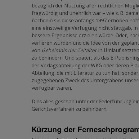
bezüglich der Nutzung aller rechtlichen Mögl
fragwürdig und unehrlich war – wie z. B. damal
nachdem sie diese anfangs 1997 erhoben hatte
eine einstweilige Verfügung nicht stattgab, 
bessere Ergebnisse erzielen würde. Oder, nac
verlieren würden und die Idee von der geplan
von
Geheimnis der Zeitalter
in Umlauf setzten
zu behindern. Und später, als das E-Publishi
der Verlagsabteilung der WKG oder deren Plai
Abteilung, die mit Literatur zu tun hat, sonde
zugegebenen Zweck des Untergrabens unsere
verfügbar waren.
Dies alles geschah unter der Federführung e
Gerichtsverfahren zu behindern.
Kürzung der Fernesehprogra