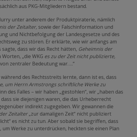
sächlich aus PKG-Mitgliedern bestand.
lurry unter anderem der Produktpiraterie, nämlich
s der Zeitalter,
sowie der Falschinformation und
tung und Nichtbefolgung der Landesgesetze und des
chtsweg zu stören. Er erklärte, wie wir anfangs am
 sagte, dass wir das Recht hätten,
Geheimnis der
en Worten, „die WKG
es zu der Zeit nicht publizierte,
h von zentraler Bedeutung war. …“
ährend des Rechtsstreits lernte, dann ist es, dass
, um Herrn Armstrongs schriftliche Werke zu
inn des Falles – wir haben „gestohlen“, wir „haben das
, dass sie diejenigen waren, die das Urheberrecht
 gegenüber indirekt zugegeben. Wir gewannen die
er Zeitalter
„zur damaligen Zeit“ nicht publiziert
licht“ es nicht zu tun. Aber sobald sie begriffen, dass
, um Werke zu unterdrücken, heckten sie einen Plan