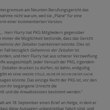
Richtergremium am Neunten Berufungsgericht das
wähnte nicht warum, weil sie „Pläne“ für eine
Form einer kommentierten Version.
„… Herr Flurry hat PKG Mitgliedern gegenüber
 immer die Möglichkeit bestünde, dass das Gericht
eimnis der Zeitalter
zuerkennen könnte. Dies ist
er Fall bezüglich
Geheimnis der Zeitalter
ist
orden, und Herr Flurry hat aus schierer Verzweiflung
fe ausgeschöpft. Jeder Versuch der PKG, irgendein
Zeitalter drucken zu dürfen, ist dahin, endgültig
keine andere Stelle, an die er sich in dieser Sache
gibt es
st sagen könnte. Das einzige Recht der PKG ist, vor den
s von ihr begangene Unrecht die
llt und die Anwaltskosten bestimmt werden.“
lt am 18. September einen Brief an Helge, in dem er
dass diese Aussagen unbestreitbar falsch sind, und