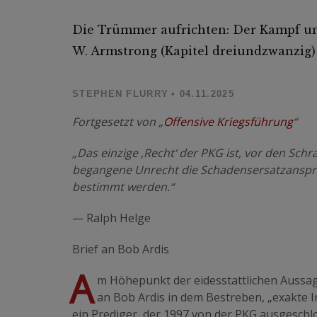
Die Trümmer aufrichten: Der Kampf um
W. Armstrong (Kapitel dreiundzwanzig)
STEPHEN FLURRY
• 04.11.2025
Fortgesetzt von „
Offensive Kriegsführung
“
„Das einzige ‚Recht‘ der PKG ist, vor den Schr
begangene Unrecht die Schadensersatzansprüc
bestimmt werden.“
— Ralph Helge
Brief an Bob Ardis
A
m Höhepunkt der eidesstattlichen Aussag
an Bob Ardis in dem Bestreben, „exakte I
ein Prediger, der 1997 von der PKG ausgeschl