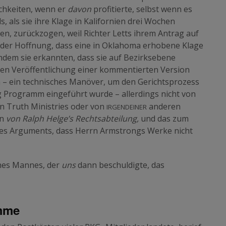
ichkeiten, wenn er
davon
profitierte, selbst wenn es
s, als sie ihre Klage in Kalifornien drei Wochen
n, zurückzogen, weil Richter Letts ihrem Antrag auf
in der Hoffnung, dass eine in Oklahoma erhobene Klage
hdem sie erkannten, dass sie auf Bezirksebene
ten Veröffentlichung einer kommentierten Version
 – ein technisches Manöver, um den Gerichtsprozess
ng Programm eingeführt wurde – allerdings nicht von
irgendeiner
n Truth Ministries oder von
anderen
rn
von Ralph Helge’s Rechtsabteilung,
und das zum
s Arguments, dass Herrn Armstrongs Werke nicht
ines Mannes, der
uns
dann beschuldigte, das
mme