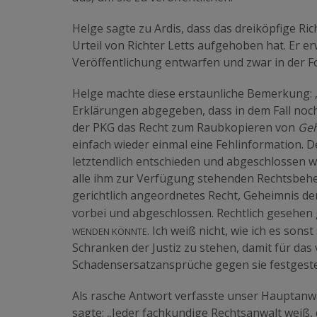
Helge sagte zu Ardis, dass das dreiköpfige 
Urteil von Richter Letts aufgehoben hat. Er er
Veröffentlichung entwarfen und zwar in der 
Helge machte diese erstaunliche Bemerkung: 
Erklärungen abgegeben, dass in dem Fall noch
der PKG das Recht zum Raubkopieren von
Geh
einfach wieder einmal eine Fehlinformation. D
letztendlich entschieden und abgeschlossen w
alle ihm zur Verfügung stehenden Rechtsbehel
gerichtlich angeordnetes Recht, Geheimnis der 
vorbei und abgeschlossen. Rechtlich gesehen 
wenden könnte
. Ich weiß nicht, wie ich es son
Schranken der Justiz zu stehen, damit für da
Schadensersatzansprüche gegen sie festgeste
Als rasche Antwort verfasste unser Hauptanwa
sagte: „Jeder fachkundige Rechtsanwalt weiß, 