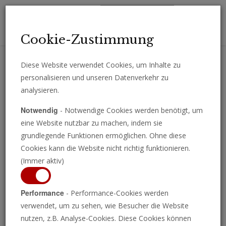
Toggl
Cookie-Zustimmung
navig
Diese Website verwendet Cookies, um Inhalte zu
personalisieren und unseren Datenverkehr zu
Erhalten Sie wichtige Analysen, Kommentare und Nachrichten
analysieren.
direkt per E-Mail.
Notwendig
- Notwendige Cookies werden benötigt, um
ABONNIEREN
eine Website nutzbar zu machen, indem sie
grundlegende Funktionen ermöglichen. Ohne diese
Cookies kann die Website nicht richtig funktionieren.
(Immer aktiv)
Drei blühende Pflanzen
Performance
- Performance-Cookies werden
pro Person: Was die
verwendet, um zu sehen, wie Besucher die Website
nutzen, z.B. Analyse-Cookies. Diese Cookies können