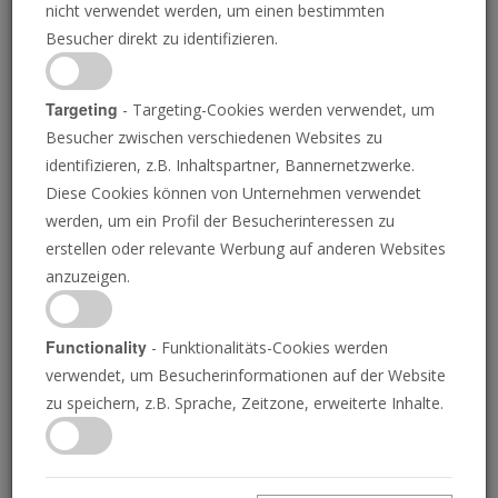
Ampel bei der Cannabis-
nicht verwendet werden, um einen bestimmten
Besucher direkt zu identifizieren.
Legalisierung plant
Targeting
- Targeting-Cookies werden verwendet, um
Besucher zwischen verschiedenen Websites zu
HANDELSBLATT
27.10.2022
identifizieren, z.B. Inhaltspartner, Bannernetzwerke.
“
Diese Cookies können von Unternehmen verwendet
werden, um ein Profil der Besucherinteressen zu
Das Bundeskabinett hat die Eckpunkte für eine
erstellen oder relevante Werbung auf anderen Websites
kontrollierte Freigabe von Cannabis
anzuzeigen.
beschlossen. Das Vorhaben ist nicht
unumstritten – und braucht grünes Licht aus
Functionality
- Funktionalitäts-Cookies werden
Brüssel.
verwendet, um Besucherinformationen auf der Website
zu speichern, z.B. Sprache, Zeitzone, erweiterte Inhalte.
Früher war Gesundheitsminister
Karl
Lauterbach
ein erbitterter Gegner der
Legalisierung von Cannabis. Nun bringt