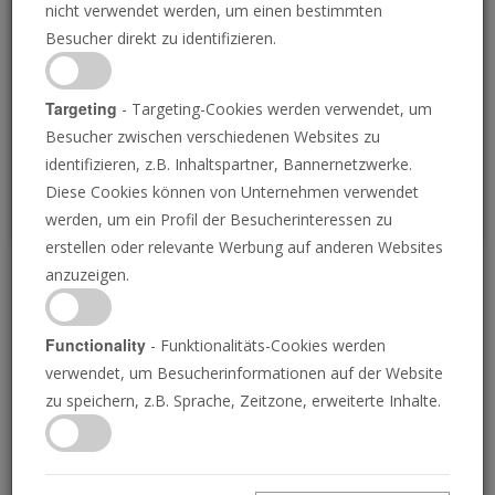
nicht verwendet werden, um einen bestimmten
Loading
Besucher direkt zu identifizieren.
P
Targeting
- Targeting-Cookies werden verwendet, um
Besucher zwischen verschiedenen Websites zu
identifizieren, z.B. Inhaltspartner, Bannernetzwerke.
Diese Cookies können von Unternehmen verwendet
werden, um ein Profil der Besucherinteressen zu
erstellen oder relevante Werbung auf anderen Websites
anzuzeigen.
Der prophezeite Fürst
von Russland
Functionality
- Funktionalitäts-Cookies werden
verwendet, um Besucherinformationen auf der Website
zu speichern, z.B. Sprache, Zeitzone, erweiterte Inhalte.
16.03.2017 • 26 Minuten
Die Bibel sagt einen Endzeitfürsten von
Russland voraus – und einen Boten, der gegen