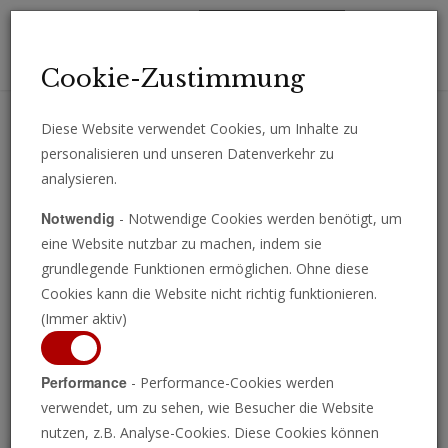
Toggl
Cookie-Zustimmung
navig
Diese Website verwendet Cookies, um Inhalte zu
personalisieren und unseren Datenverkehr zu
Erhalten Sie wichtige Analysen, Kommentare und Nachrichten
analysieren.
direkt per E-Mail.
Notwendig
- Notwendige Cookies werden benötigt, um
ABONNIEREN
eine Website nutzbar zu machen, indem sie
grundlegende Funktionen ermöglichen. Ohne diese
Cookies kann die Website nicht richtig funktionieren.
(Immer aktiv)
Programm ansehen
Performance
- Performance-Cookies werden
verwendet, um zu sehen, wie Besucher die Website
nutzen, z.B. Analyse-Cookies. Diese Cookies können