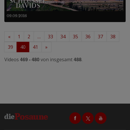
09.09.2016
«
1
2
…
33
34
35
36
37
38
39
40
41
»
469 - 480
488
Videos
von insgesamt
.