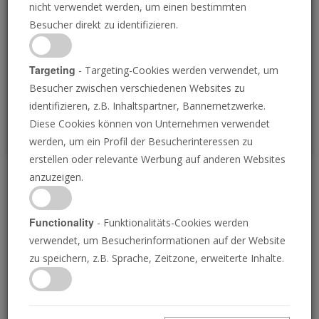
nicht verwendet werden, um einen bestimmten
Loading
Besucher direkt zu identifizieren.
P
Targeting
- Targeting-Cookies werden verwendet, um
Besucher zwischen verschiedenen Websites zu
identifizieren, z.B. Inhaltspartner, Bannernetzwerke.
Diese Cookies können von Unternehmen verwendet
werden, um ein Profil der Besucherinteressen zu
erstellen oder relevante Werbung auf anderen Websites
anzuzeigen.
Worauf Sie in Ihrem
Leben Ihren Fokus
Functionality
- Funktionalitäts-Cookies werden
verwendet, um Besucherinformationen auf der Website
richten sollten
zu speichern, z.B. Sprache, Zeitzone, erweiterte Inhalte.
15.09.2022 • 22 Minuten
Steve Jobs wurde durch seine Fähigkeit, sich zu