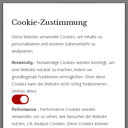
Toggl
Cookie-Zustimmung
navig
Diese Website verwendet Cookies, um Inhalte zu
personalisieren und unseren Datenverkehr zu
Erhalten Sie wichtige Analysen, Kommentare und Nachrichten
analysieren.
direkt per E-Mail.
Notwendig
- Notwendige Cookies werden benötigt, um
ABONNIEREN
eine Website nutzbar zu machen, indem sie
grundlegende Funktionen ermöglichen. Ohne diese
Cookies kann die Website nicht richtig funktionieren.
(Immer aktiv)
Programm ansehen
Performance
- Performance-Cookies werden
verwendet, um zu sehen, wie Besucher die Website
nutzen, z.B. Analyse-Cookies. Diese Cookies können