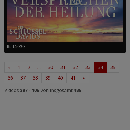
19.11.2020
«
1
2
…
30
31
32
33
34
35
36
37
38
39
40
41
»
397 - 408
488
Videos
von insgesamt
.