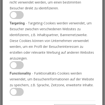
nicht verwendet werden, um einen bestimmten
Loading
Besucher direkt zu identifizieren.
P
Targeting
- Targeting-Cookies werden verwendet, um
Besucher zwischen verschiedenen Websites zu
identifizieren, z.B. Inhaltspartner, Bannernetzwerke.
Diese Cookies können von Unternehmen verwendet
werden, um ein Profil der Besucherinteressen zu
erstellen oder relevante Werbung auf anderen Websites
anzuzeigen.
Wer will aber sein
Geschlecht beschreiben?
Functionality
- Funktionalitäts-Cookies werden
verwendet, um Besucherinformationen auf der Website
zu speichern, z.B. Sprache, Zeitzone, erweiterte Inhalte.
03.04.2025 • 22 Minuten
Jesus Christus wurde wegen Ihrer physischen
und geistlichen Sünden brutal geschlagen und