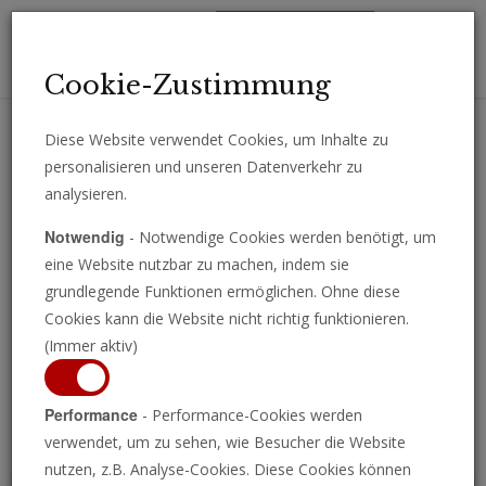
Toggl
Cookie-Zustimmung
navig
Diese Website verwendet Cookies, um Inhalte zu
personalisieren und unseren Datenverkehr zu
Erhalten Sie wichtige Analysen, Kommentare und Nachrichten
analysieren.
direkt per E-Mail.
Notwendig
- Notwendige Cookies werden benötigt, um
ABONNIEREN
eine Website nutzbar zu machen, indem sie
grundlegende Funktionen ermöglichen. Ohne diese
Cookies kann die Website nicht richtig funktionieren.
(Immer aktiv)
Programm ansehen
Performance
- Performance-Cookies werden
verwendet, um zu sehen, wie Besucher die Website
nutzen, z.B. Analyse-Cookies. Diese Cookies können