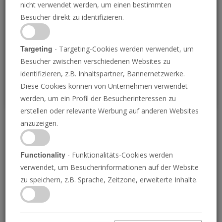
nicht verwendet werden, um einen bestimmten
Loading
Besucher direkt zu identifizieren.
P
Targeting
- Targeting-Cookies werden verwendet, um
Besucher zwischen verschiedenen Websites zu
identifizieren, z.B. Inhaltspartner, Bannernetzwerke.
Diese Cookies können von Unternehmen verwendet
werden, um ein Profil der Besucherinteressen zu
erstellen oder relevante Werbung auf anderen Websites
anzuzeigen.
Warum sich Gott
verbirgt
Functionality
- Funktionalitäts-Cookies werden
verwendet, um Besucherinformationen auf der Website
zu speichern, z.B. Sprache, Zeitzone, erweiterte Inhalte.
11.08.2022 • 24 Minuten
Die meisten Christen glauben, dass Gott auf
einem verzweifelten Seelenrettungsfeldzug ist