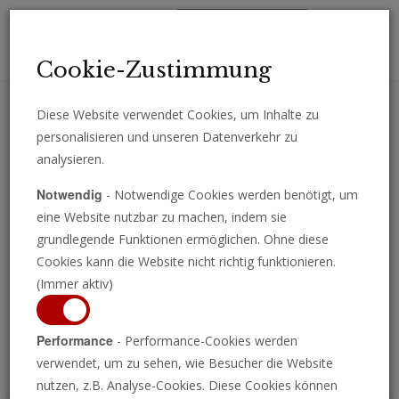
Toggl
Cookie-Zustimmung
navig
Diese Website verwendet Cookies, um Inhalte zu
personalisieren und unseren Datenverkehr zu
Erhalten Sie wichtige Analysen, Kommentare und Nachrichten
analysieren.
direkt per E-Mail.
Notwendig
- Notwendige Cookies werden benötigt, um
ABONNIEREN
eine Website nutzbar zu machen, indem sie
grundlegende Funktionen ermöglichen. Ohne diese
Cookies kann die Website nicht richtig funktionieren.
(Immer aktiv)
Programm ansehen
Performance
- Performance-Cookies werden
verwendet, um zu sehen, wie Besucher die Website
nutzen, z.B. Analyse-Cookies. Diese Cookies können