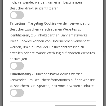
nicht verwendet werden, um einen bestimmten
Loading
Besucher direkt zu identifizieren.
P
Targeting
- Targeting-Cookies werden verwendet, um
Besucher zwischen verschiedenen Websites zu
identifizieren, z.B. Inhaltspartner, Bannernetzwerke.
Diese Cookies können von Unternehmen verwendet
werden, um ein Profil der Besucherinteressen zu
erstellen oder relevante Werbung auf anderen Websites
anzuzeigen.
Nachrichtenüberblick 3.
Mai 2024
Functionality
- Funktionalitäts-Cookies werden
verwendet, um Besucherinformationen auf der Website
zu speichern, z.B. Sprache, Zeitzone, erweiterte Inhalte.
06.05.2024 • 4 Minuten
Die Posaune liefert die Nachrichten von
morgen, heute! Verstehen Sie Ihre Welt. Die