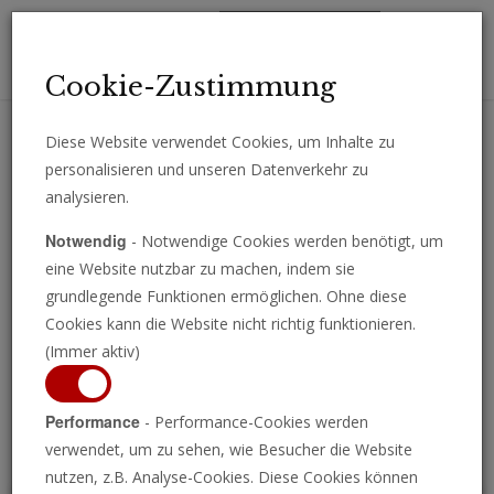
Toggl
Cookie-Zustimmung
navig
Diese Website verwendet Cookies, um Inhalte zu
personalisieren und unseren Datenverkehr zu
Erhalten Sie wichtige Analysen, Kommentare und Nachrichten
analysieren.
direkt per E-Mail.
Notwendig
- Notwendige Cookies werden benötigt, um
ABONNIEREN
eine Website nutzbar zu machen, indem sie
grundlegende Funktionen ermöglichen. Ohne diese
Cookies kann die Website nicht richtig funktionieren.
(Immer aktiv)
Programm ansehen
Performance
- Performance-Cookies werden
verwendet, um zu sehen, wie Besucher die Website
nutzen, z.B. Analyse-Cookies. Diese Cookies können