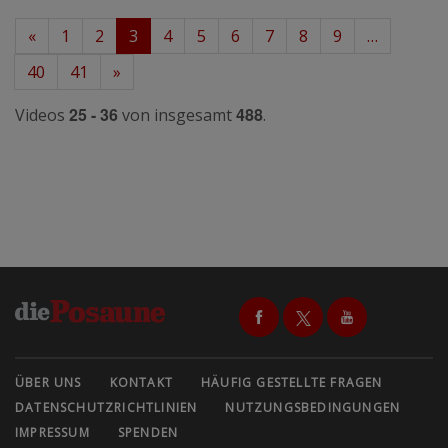
«
1
2
3
4
5
6
7
8
9
…
40
41
»
25 - 36
488
Videos
von insgesamt
.
ÜBER UNS
KONTAKT
HÄUFIG GESTELLTE FRAGEN
DATENSCHUTZRICHTLINIEN
NUTZUNGSBEDINGUNGEN
IMPRESSUM
SPENDEN