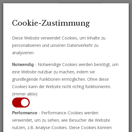
Toggl
Cookie-Zustimmung
navig
Diese Website verwendet Cookies, um Inhalte zu
personalisieren und unseren Datenverkehr zu
Erhalten Sie wichtige Analysen, Kommentare und Nachrichten
analysieren.
direkt per E-Mail.
Notwendig
- Notwendige Cookies werden benötigt, um
ABONNIEREN
eine Website nutzbar zu machen, indem sie
grundlegende Funktionen ermöglichen. Ohne diese
Cookies kann die Website nicht richtig funktionieren.
(Immer aktiv)
Programm ansehen
Performance
- Performance-Cookies werden
verwendet, um zu sehen, wie Besucher die Website
nutzen, z.B. Analyse-Cookies. Diese Cookies können