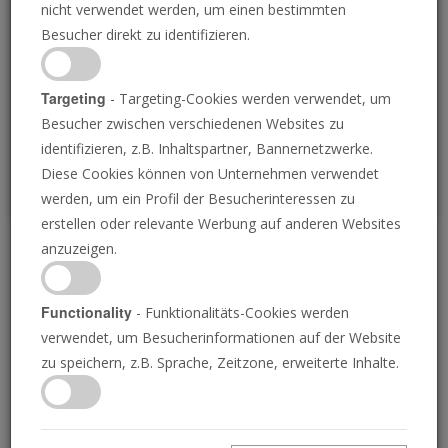
nicht verwendet werden, um einen bestimmten
Loading
Besucher direkt zu identifizieren.
P
Targeting
- Targeting-Cookies werden verwendet, um
Besucher zwischen verschiedenen Websites zu
identifizieren, z.B. Inhaltspartner, Bannernetzwerke.
Diese Cookies können von Unternehmen verwendet
werden, um ein Profil der Besucherinteressen zu
erstellen oder relevante Werbung auf anderen Websites
anzuzeigen.
Nachrichtenüberblick 17.
Mai 2024
Functionality
- Funktionalitäts-Cookies werden
verwendet, um Besucherinformationen auf der Website
zu speichern, z.B. Sprache, Zeitzone, erweiterte Inhalte.
17.05.2024 • 3 Minuten
Die Posaune liefert die Nachrichten von
morgen, heute! Verstehen Sie Ihre Welt.