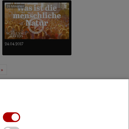
26 Minuten
24.04.2017
»