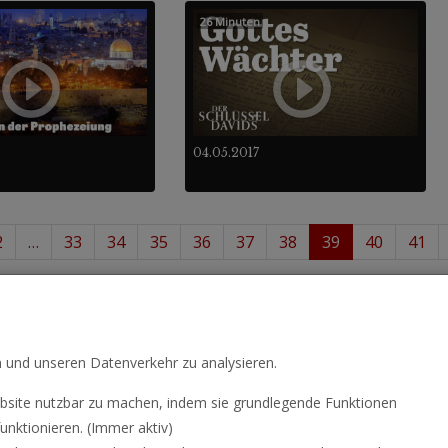
26 Minuten
04.05.2017
2
…
33
34
35
36
37
38
39
40
41
- 468
488
von insgesamt
.
n und unseren Datenverkehr zu analysieren.
site nutzbar zu machen, indem sie grundlegende Funktionen
unktionieren. (Immer aktiv)