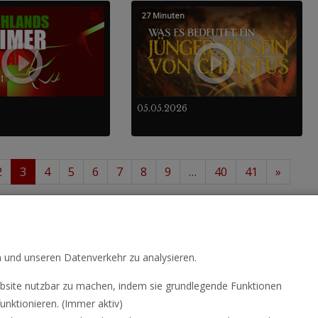
27 Minuten
05.05.2026
2
3
4
5
6
7
8
9
…
40
41
»
 36
488
von insgesamt
.
n und unseren Datenverkehr zu analysieren.
site nutzbar zu machen, indem sie grundlegende Funktionen
unktionieren. (Immer aktiv)